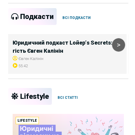
Подкасти
ВСІ ПОДКАСТИ
Юридичний подкаст Lойер’s Secrets:
>
гість Євген Калінін
Євген Калінін
55:42
Lifestyle
ВСІ СТАТТІ
LIFESTYLE