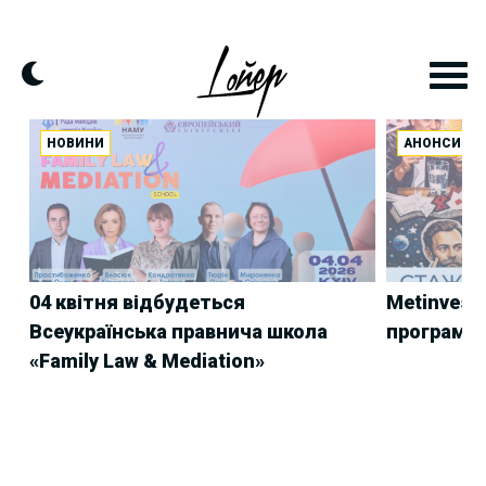
Skip
to
content
НОВИНИ
АНОНСИ
04 квітня відбудеться
Metinvest 
Всеукраїнська правнича школа
програму
«Family Law & Mediation»