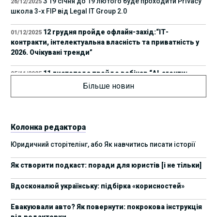
З 19 січня до 19 лютого буде проходити Privacy
26/12/2025
школа 3-х FIP від Legal IT Group 2.0
12 грудня пройде офлайн-захід:“ІТ-
01/12/2025
контракти, інтелектуальна власність та приватність у
2026. Очікувані тренди”
11 листопада пройде вебінар “AI-агенти:
05/11/2025
прайвесі, IP та комплаєнс ризики”
Більше новин
8 листопада пройде Форум молодих юристів
31/10/2025
України 2025
Колонка редактора
17 листопада стартує Школа юридичної
28/10/2025
Юридичний сторітелінг, або Як навчитись писати історії
підтримки ШІ-проєктів від Legal IT Group
Як створити подкаст: поради для юристів [і не тільки]
4 жовтня пройде щорічний забіг до Дня
19/09/2025
юриста Legal Run 5.0
Вдосконалюй українську: підбірка «корисностей»
27 вересня пройде Lviv Legal Weekend 2025
18/09/2025
Евакуювали авто? Як повернути: покрокова інструкція