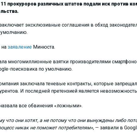
11 прокуроров различных штатов подали иск против ко
льства.
я заключает эксклюзивные соглашения в обход законодате
 умолчанию.
 на
заявление
Минюста.
ала многомиллионные взятки производителями смартфонов
oogle-поисковика по умолчанию.
 компания заключала теневые контракты, которые запреща
урентов. И последней претензией является невозможность
 назвала все обвинения «ложными».
у что они хотят, а не потому что они вынуждены либо пот
роцесс никак не поможет потребителям»
, — заявили в Googl