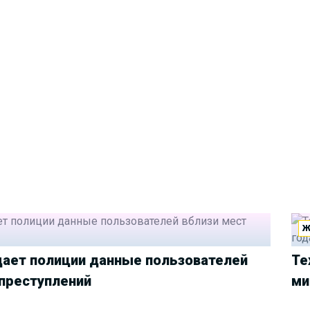
Ж
дает полиции данные пользователей
Те
 преступлений
ми