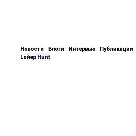
Продолжить
к
контенту
Новости
Блоги
Интервью
Публикации
Lойер Hunt