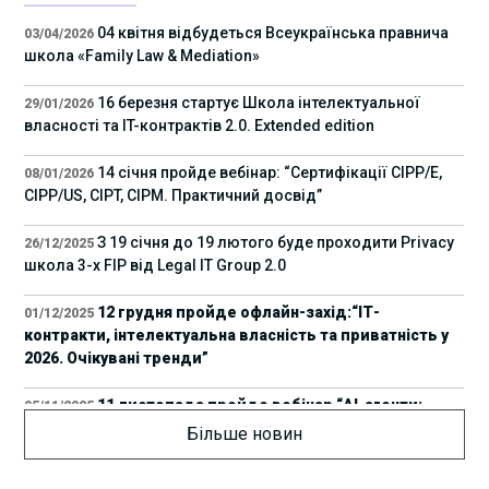
04 квітня відбудеться Всеукраїнська правнича
03/04/2026
школа «Family Law & Mediation»
16 березня стартує Школа інтелектуальної
29/01/2026
власності та IT-контрактів 2.0. Extended edition
14 січня пройде вебінар: “Сертифікації СІРР/Е,
08/01/2026
CIPP/US, CIPT, CIPM. Практичний досвід”
З 19 січня до 19 лютого буде проходити Privacy
26/12/2025
школа 3-х FIP від Legal IT Group 2.0
12 грудня пройде офлайн-захід:“ІТ-
01/12/2025
контракти, інтелектуальна власність та приватність у
2026. Очікувані тренди”
11 листопада пройде вебінар “AI-агенти:
05/11/2025
прайвесі, IP та комплаєнс ризики”
Більше новин
8 листопада пройде Форум молодих юристів
31/10/2025