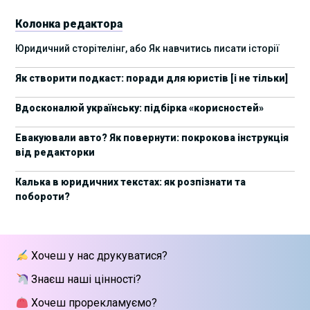
України 2025
Колонка редактора
17 листопада стартує Школа юридичної
28/10/2025
Юридичний сторітелінг, або Як навчитись писати історії
підтримки ШІ-проєктів від Legal IT Group
Як створити подкаст: поради для юристів [і не тільки]
4 жовтня пройде щорічний забіг до Дня
19/09/2025
юриста Legal Run 5.0
Вдосконалюй українську: підбірка «корисностей»
27 вересня пройде Lviv Legal Weekend 2025
18/09/2025
Евакуювали авто? Як повернути: покрокова інструкція
від редакторки
10 жовтня пройдуть XII Міжнародні
09/09/2025
арбітражні читання
Калька в юридичних текстах: як розпізнати та
побороти?
15 вересня стартує сучасна школа
01/09/2025
інтелектуальної власності та IT-контрактів
28 липня стартує Privacy школа 3х FIP від Legal
09/07/2025
Хочеш у нас друкуватися?
IT Group
Знаєш наші цінності?
Як юристу працювати з IT-договорами?
25/06/2025
Навчання від Laba
Хочеш прорекламуємо?