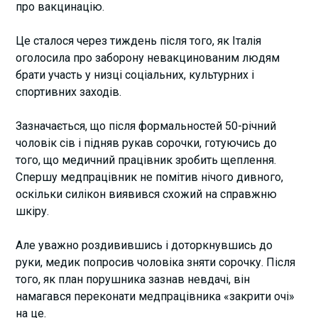
про вакцинацію.
Це сталося через тиждень після того, як Італія
оголосила про заборону невакцинованим людям
брати участь у низці соціальних, культурних і
спортивних заходів.
Зазначається, що після формальностей 50-річний
чоловік сів і підняв рукав сорочки, готуючись до
того, що медичний працівник зробить щеплення.
Спершу медпрацівник не помітив нічого дивного,
оскільки силікон виявився схожий на справжню
шкіру.
Але уважно роздивившись і доторкнувшись до
руки, медик попросив чоловіка зняти сорочку. Після
того, як план порушника зазнав невдачі, він
намагався переконати медпрацівника «закрити очі»
на це.