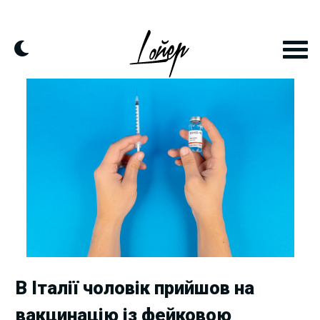
Skip
to
content
В Італії чоловік прийшов на
вакцинацію із фейковою