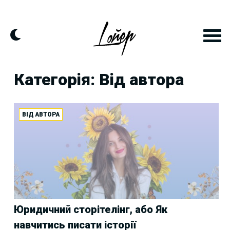
Skip
to
content
Категорія: Від автора
ВІД АВТОРА
Юридичний сторітелінг, або Як
навчитись писати історії