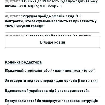
З 19 січня до 19 лютого буде проходити Privacy
26/12/2025
школа 3-х FIP від Legal IT Group 2.0
12 грудня пройде офлайн-захід:“ІТ-
01/12/2025
контракти, інтелектуальна власність та приватність у
2026. Очікувані тренди”
11 листопада пройде вебінар “AI-агенти:
05/11/2025
прайвесі, IP та комплаєнс ризики”
Більше новин
8 листопада пройде Форум молодих юристів
31/10/2025
України 2025
Колонка редактора
17 листопада стартує Школа юридичної
28/10/2025
Юридичний сторітелінг, або Як навчитись писати історії
підтримки ШІ-проєктів від Legal IT Group
Як створити подкаст: поради для юристів [і не тільки]
4 жовтня пройде щорічний забіг до Дня
19/09/2025
юриста Legal Run 5.0
Вдосконалюй українську: підбірка «корисностей»
27 вересня пройде Lviv Legal Weekend 2025
18/09/2025
Евакуювали авто? Як повернути: покрокова інструкція