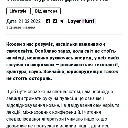
Lifestyle
Від автора
Loyer Hunt
Дата:
21.02.2022
3 хвилин читання
Кожен з нас розуміє, наскільки важливою є
самоосвіта. Особливо зараз, коли світ не стоїть
на місці, невпинно рухаючись вперед, у всіх своїх
галузях та напрямках — розвиваються технології,
культура, наука. Звичайно, юриспруденція також
не стоїть осторонь.
Щоб бути справжнім спеціалістом, нам необхідно
завжди тримати руку на пульсі, а це означає і
відслідковування новин, і відвідування семінарів та
лекцій, міжнародних конференцій, і читання
спеціалізованої літератури і чимало іншого, що
дозволяє не пропускати важливі події, ділитись