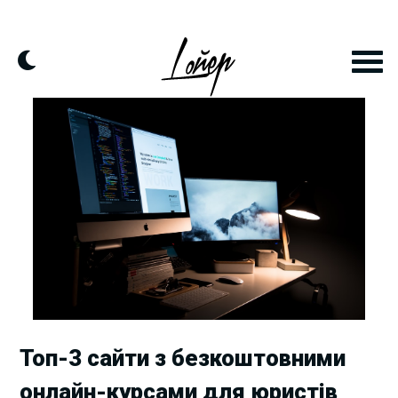
Skip
to
content
Топ-3 сайти з безкоштовними
онлайн-курсами для юристів