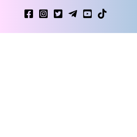
захист блогерів”
Уся правда про гіг-контракти — і ні слова
02/06/2025
брехні
Стартує ІІІ Всеукраїнський молодіжний
29/05/2025
конкурс «Юридична освіта майбутнього»
26 квітня відбудеться X Всеукраїнська
23/04/2025
правнича школа з адвокатури у кримінальних справах