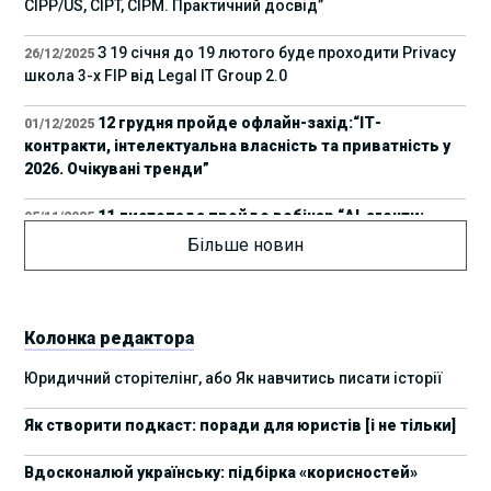
CIPP/US, CIPT, CIPM. Практичний досвід”
З 19 січня до 19 лютого буде проходити Privacy
26/12/2025
школа 3-х FIP від Legal IT Group 2.0
12 грудня пройде офлайн-захід:“ІТ-
01/12/2025
контракти, інтелектуальна власність та приватність у
2026. Очікувані тренди”
11 листопада пройде вебінар “AI-агенти:
05/11/2025
прайвесі, IP та комплаєнс ризики”
Більше новин
8 листопада пройде Форум молодих юристів
31/10/2025
України 2025
Колонка редактора
17 листопада стартує Школа юридичної
28/10/2025
Юридичний сторітелінг, або Як навчитись писати історії
підтримки ШІ-проєктів від Legal IT Group
Як створити подкаст: поради для юристів [і не тільки]
4 жовтня пройде щорічний забіг до Дня
19/09/2025
юриста Legal Run 5.0
Вдосконалюй українську: підбірка «корисностей»