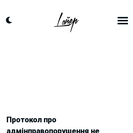
Skip
to
content
Протокол про
адмінправопорушення не