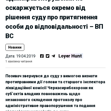
оскаржується окремо від
рішення суду про притягнення
особи до відповідальності – ВП
ВС
Новини
Loyer Hunt
Дата:
19.04.2019
1 хвилина читання
Позивач звернувся до суду з вимогою визнати
протиправними дії голови та старшого інспектора
ліквідаційної комісії Черкасирибохорони як
суб’єктів владних повноважень щодо
незаконного складення протоколу про
адміністративне правопорушення та подання