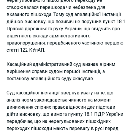
нерегульованого пішохідного переходу не
створювалася перешкода чи небезпека для
вказаного пішохода. Тому суд апеляційної інстанції
дійшов висновку, що позивач не порушив пункт 18.1
Правил дорожнього руху України, що свідчить про
відсутність складу адміністративного
правопорушення, передбаченого частиною першою
статті 122 КУпАП.
Касаційний адміністративний суд визнав вірним
вирішення справи судом першої інстанції, а
постанову апеляційного суду скасував.
Суд касаційної інстанції звернув увагу на те, що
аналіз норм законодавства чинного на момент
виникнення спірних правовідносин дає підстави
дійти висновку, що вимога пункту 18.1 ПДР України
передбачає, що на нерегульованих пішохідних
переходах пішоходи мають перевагу в русі перед