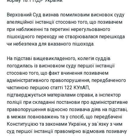
норму 18.1 ПДР України.
Верховний Суд визнав помилковим висновок суду
апеляційної інстанції стосовно того, що позивачем
при наближенні та перетині нерегульованого
пішохідного переходу не створювалася перешкода
чи небезпека для вказаного пішохода.
На підставі вищевикладеного, колегія суддів
погодилась із висновком суду першої інстанції
стосовно того, що факт вчинення позивачем
адміністративного правопорушення, передбаченого
частиною першою статті 122 КУпАП,
підтверджується матеріалами справи, а інспектор
поліції при складанні постанови про адміністративне
правопорушення відносно позивача діяв на підставі,
в межах повноважень та у спосіб, що передбачені
Конституцією та законами України, у зв`язку з чим
суд першої інстанції правомірно відмовив позивачу