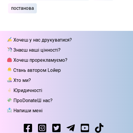
постанова
Хочеш у нас друкуватися?
Знаєш наші цінності?
Хочеш прорекламуємо?
Стань автором Lойер
Хто ми?
Юридичності
ПроDonateШ нас?
Напиши мені