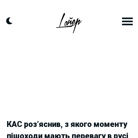
Skip
to
content
КАС роз’яснив, з якого моменту
пішоходи мають перевагу в русі