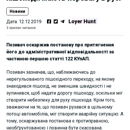
Новини
Loyer Hunt
Дата:
12.12.2019
3 хвилин читання
Позивач оскаржив постанову про притягнення
його до адміністративної відповідальності за
частиною першою статті 122 КУпАП.
Позивач зазначав, що, наближаючись до
нерегульованого пішохідного переходу, на якому
знаходився пішохід, не зменшив швидкості і не
зупинився, щоб надати дорогу пішоходу, оскільки міг
створити небезпеку для руху пішохода. Крім того,
зважаючи на те, що позивач рухався в щільному
потоці автомобілів, міг створити аварійну ситуацію. А
тому, оскаржувана постанова є протиправною,
необґрунтованою і повинна бути скасована.