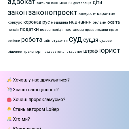
адвокат
діти
вакцинація
декларація
вакансія
законопроект
закон
карантин
заходи АПУ
навчання
коронавірус
освіта
онлайн
конкурс
медицина
податки
пенсія
позов
постанова
поліція
права людини
право
суд
робота
суддя
студенти
судове
регіони
сайт
юрист
штраф
рішення
транспорт
трудове законодавство
Хочеш у нас друкуватися?
Знаєш наші цінності?
Хочеш прорекламуємо?
Стань автором Lойер
Хто ми?
Юридичності