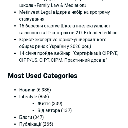
школа «Family Law & Mediation»
Metinvest Legal відкрив набір на програму
стажування
16 березня стартує Школа інтелектуальної
власності та IT-контрактів 2.0. Extended edition
Юрист-експерт vs юрист-універсал: кого
обирає ринок України у 2026 році
14 січня пройде вебінар: “Сертифікації СІРР/Е,
CIPP/US, CIPT, CIPM. Практичний досвід”
Most Used Categories
Новини
(6 386)
Lifestyle
(855)
Життя
(339)
Від автора
(137)
Блоги
(347)
Публікації
(265)