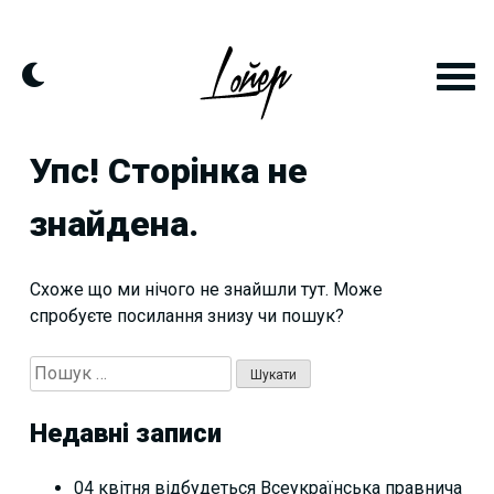
Skip
to
content
Упс! Сторінка не
знайдена.
Схоже що ми нічого не знайшли тут. Може
спробуєте посилання знизу чи пошук?
Пошук:
Недавні записи
04 квітня відбудеться Всеукраїнська правнича