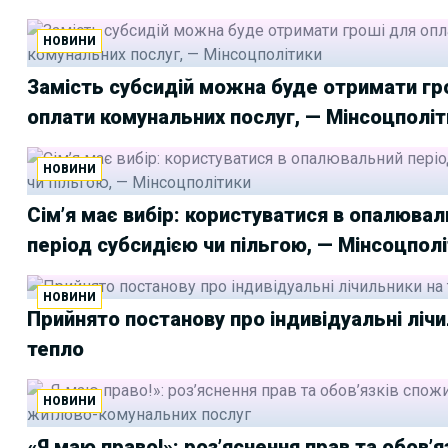
НОВИНИ
Замість субсидій можна буде отримати гр
оплати комунальних послуг, — Мінсоцполіт
НОВИНИ
Сім’я має вибір: користуватися в опалюва
період субсидією чи пільгою, — Мінсоцпол
НОВИНИ
Прийнято постанову про індивідуальні ліч
тепло
НОВИНИ
«Я маю право!»: роз’яснення прав та обов’я