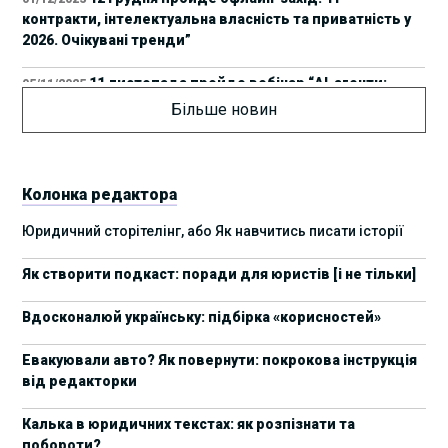
контракти, інтелектуальна власність та приватність у
2026. Очікувані тренди”
11 листопада пройде вебінар “AI-агенти:
05/11/2025
прайвесі, IP та комплаєнс ризики”
Більше новин
8 листопада пройде Форум молодих юристів
31/10/2025
України 2025
Колонка редактора
17 листопада стартує Школа юридичної
28/10/2025
Юридичний сторітелінг, або Як навчитись писати історії
підтримки ШІ-проєктів від Legal IT Group
Як створити подкаст: поради для юристів [і не тільки]
4 жовтня пройде щорічний забіг до Дня
19/09/2025
юриста Legal Run 5.0
Вдосконалюй українську: підбірка «корисностей»
27 вересня пройде Lviv Legal Weekend 2025
18/09/2025
Евакуювали авто? Як повернути: покрокова інструкція
від редакторки
10 жовтня пройдуть XII Міжнародні
09/09/2025
арбітражні читання
Калька в юридичних текстах: як розпізнати та
побороти?
15 вересня стартує сучасна школа
01/09/2025