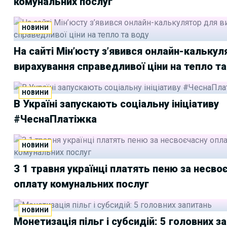
комунальних послуг
НОВИНИ
На сайті Мін’юсту з’явився онлайн-кальку
вирахування справедливої ціни на тепло та
НОВИНИ
В Україні запускають соціальну ініціативу
#ЧеснаПлатіжка
НОВИНИ
З 1 травня українці платять пеню за несво
оплату комунальних послуг
НОВИНИ
Монетизація пільг і субсидій: 5 головних з