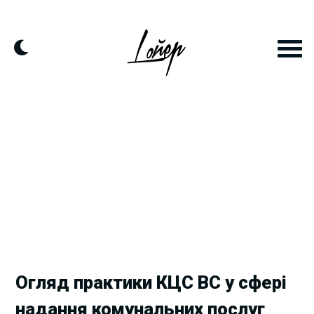
Skip
to
content
Огляд практики КЦС ВС у сфері
надання комунальних послуг