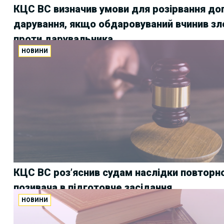
КЦС ВС визначив умови для розірвання до
дарування, якщо обдаровуваний вчинив зл
проти дарувальника
НОВИНИ
КЦС ВС роз’яснив судам наслідки повторно
позивача в підготовче засідання
НОВИНИ