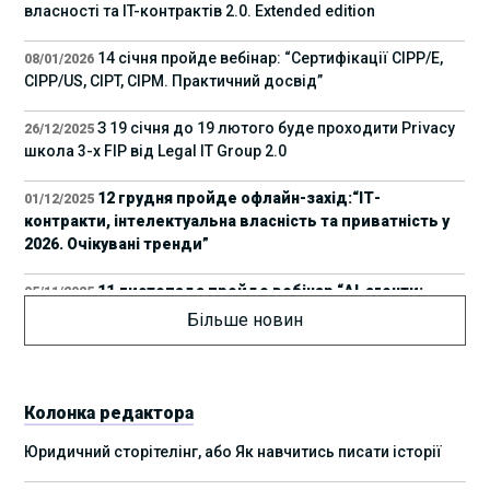
власності та IT-контрактів 2.0. Extended edition
14 січня пройде вебінар: “Сертифікації СІРР/Е,
08/01/2026
CIPP/US, CIPT, CIPM. Практичний досвід”
З 19 січня до 19 лютого буде проходити Privacy
26/12/2025
школа 3-х FIP від Legal IT Group 2.0
12 грудня пройде офлайн-захід:“ІТ-
01/12/2025
контракти, інтелектуальна власність та приватність у
2026. Очікувані тренди”
11 листопада пройде вебінар “AI-агенти:
05/11/2025
прайвесі, IP та комплаєнс ризики”
Більше новин
8 листопада пройде Форум молодих юристів
31/10/2025
України 2025
Колонка редактора
17 листопада стартує Школа юридичної
28/10/2025
Юридичний сторітелінг, або Як навчитись писати історії
підтримки ШІ-проєктів від Legal IT Group