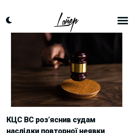
Skip
to
content
КЦС ВС роз’яснив судам
наслідки повторної неявки