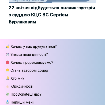
22 квітня відбудеться онлайн-зустріч
з суддею КЦС ВС Сергієм
Бурлаковим
Хочеш у нас друкуватися?
Знаєш наші цінності?
Хочеш прорекламуємо?
Стань автором Lойер
Хто ми?
Юридичності
ПроDonateШ нас?
Напиши мені