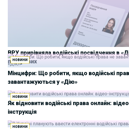
ВРУ прирівняла водійські посвідчення в «Д
НОВИНИ
паперових
Мінцифри: Що робити, якщо водійські прав
завантажуються у «Дію»
НОВИНИ
Як відновити водійські права онлайн: відео
інструкція
НОВИНИ