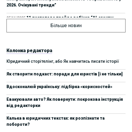
2026. Очікувані тренди”
11 листопада пройде вебінар “AI-агенти:
05/11/2025
прайвесі, IP та комплаєнс ризики”
Більше новин
8 листопада пройде Форум молодих юристів
31/10/2025
України 2025
Колонка редактора
17 листопада стартує Школа юридичної
28/10/2025
Юридичний сторітелінг, або Як навчитись писати історії
підтримки ШІ-проєктів від Legal IT Group
Як створити подкаст: поради для юристів [і не тільки]
4 жовтня пройде щорічний забіг до Дня
19/09/2025
юриста Legal Run 5.0
Вдосконалюй українську: підбірка «корисностей»
27 вересня пройде Lviv Legal Weekend 2025
18/09/2025
Евакуювали авто? Як повернути: покрокова інструкція
від редакторки
10 жовтня пройдуть XII Міжнародні арбітражні
Вчора
читання
Калька в юридичних текстах: як розпізнати та
побороти?
15 вересня стартує сучасна школа
01/09/2025
інтелектуальної власності та IT-контрактів