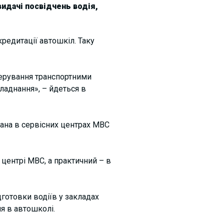
видачі посвідчень водія,
кредитації автошкіл. Таку
керування транспортними
аднання», – йдеться в
вана в сервісних центрах МВС
центрі МВС, а практичний – в
готовки водіїв у закладах
я в автошколі.