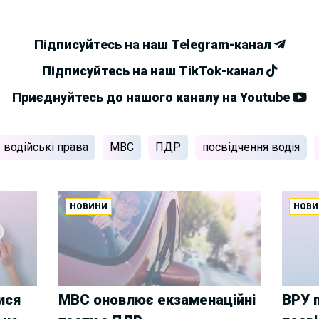
Підписуйтесь на наш Telegram-канал
Підписуйтесь на наш TikTok-канал
Приєднуйтесь до нашого каналу на Youtube
водійські права
МВС
ПДР
посвідчення водія
НОВИНИ
НОВИ
ися
МВС оновлює екзаменаційні
ВРУ п