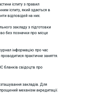
астини іспиту з правил
ним іспиту, який здається в
нти відповідей на них.
льного закладу з підготовки
иво без позначки про місце
 журнал інформацію про час
 проводитися практичне заняття.
С бланків свідоцтв про
озташування закладів. Для
спрощений механізм акредитації.