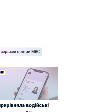
сервісні центри МВС
НИ
рирівняла водійські