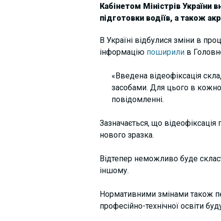
Кабінетом Міністрів України в
підготовки водіїв, а також ак
В Україні відбулися зміни в проц
інформацію
поширили
в Головн
«Введена відеофіксація скла
засобами. Для цього в кожно
повідомленні.
Зазначається, що відеофіксація 
нового зразка.
Відтепер неможливо буде скласт
іншому.
Нормативними змінами також пер
професійно-технічної освіти буд