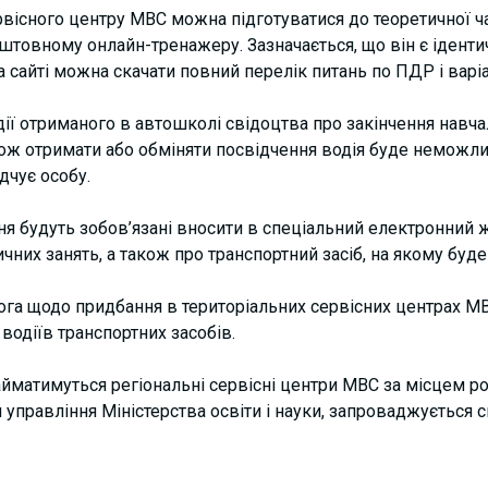
ервісного центру МВС можна підготуватися до теоретичної ч
товному онлайн-тренажеру. Зазначається, що він є ідентич
 сайті можна скачати повний перелік питань по ПДР і варіа
дії отриманого в автошколі свідоцтва про закінчення навча
акож отримати або обміняти посвідчення водія буде неможл
дчує особу.
ння будуть зобов’язані вносити в спеціальний електронний
чних занять, а також про транспортний засіб, на якому буде
га щодо придбання в територіальних сервісних центрах МВ
водіїв транспортних засобів.
йматимуться регіональні сервісні центри МВС за місцем р
 управління Міністерства освіти і науки, запроваджується 