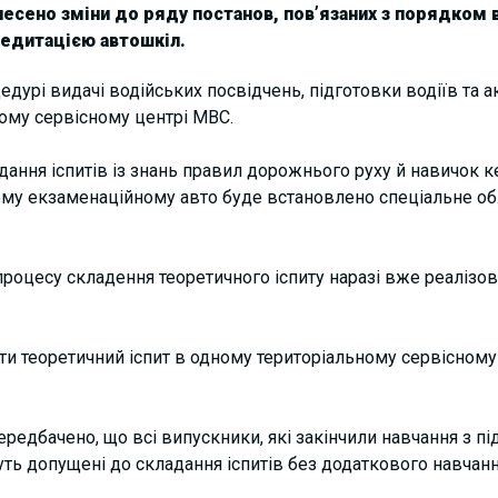
несено зміни до ряду постанов, пов’язаних з порядком 
редитацією автошкіл.
едурі видачі водійських посвідчень, підготовки водіїв та а
ому сервісному центрі МВС.
дання іспитів із знань правил дорожнього руху й навичок 
му екзаменаційному авто буде встановлено спеціальне обл
процесу складення теоретичного іспиту наразі вже реалізо
и теоретичний іспит в одному територіальному сервісному 
едбачено, що всі випускники, які закінчили навчання з під
уть допущені до складання іспитів без додаткового навчанн