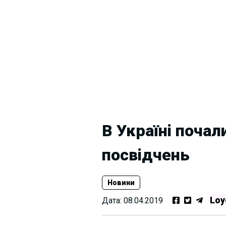
В Україні почал
посвідчень
Новини
Loy
Дата:
08.04.2019