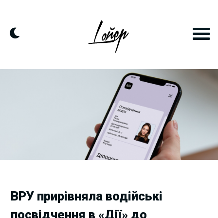
Skip
to
content
ВРУ прирівняла водійські
посвідчення в «Дії» до