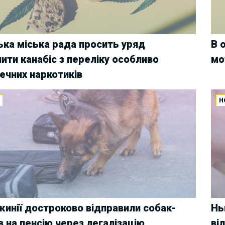
ька міська рада просить уряд
В 
ити канабіс з переліку особливо
мо
ечних наркотиків
И
Н
жинії достроково відправили собак-
Нь
в на пенсію через легалізацію
ві