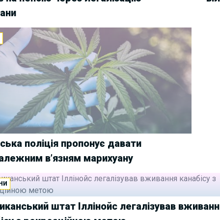
ани
И
ська поліція пропонує давати
алежним в’язням марихуану
НИ
канський штат Іллінойс легалізував вживанн