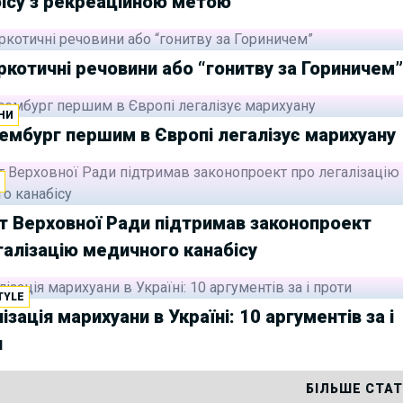
ісу з рекреаційною метою
ркотичні речовини або “гонитву за Гориничем
НИ
мбург першим в Європі легалізує марихуану
И
т Верховної Ради підтримав законопроект
галізацію медичного канабісу
TYLE
ізація марихуани в Україні: 10 аргументів за і
и
БІЛЬШЕ СТА