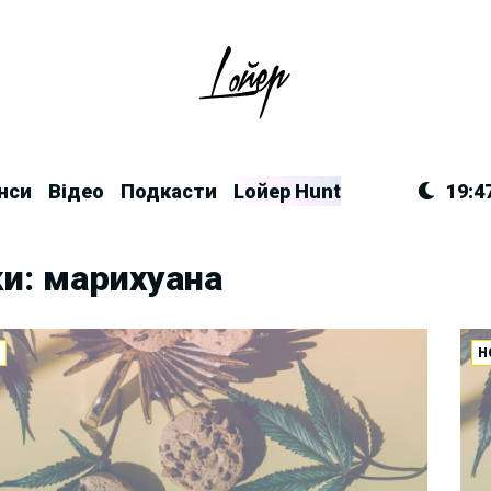
нси
Відео
Подкасти
Lойер Hunt
19:4
и: марихуана
И
Н