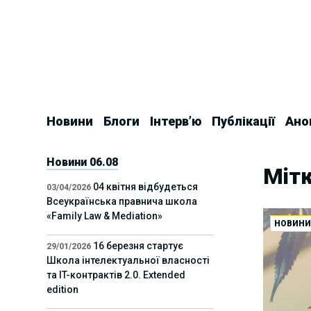
Skip
to
content
Новини
Блоги
Інтерв’ю
Публікації
Ано
Новини 06.08
Мітк
04 квітня відбудеться
03/04/2026
Всеукраїнська правнича школа
«Family Law & Mediation»
НОВИН
16 березня стартує
29/01/2026
Школа інтелектуальної власності
та IT-контрактів 2.0. Extended
edition