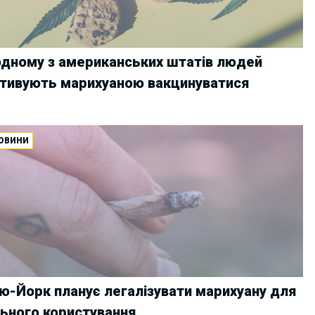
одному з американських штатів людей
тивують марихуаною вакцинуватися
ОВИНИ
ю-Йорк планує легалізувати марихуану для
льного користування