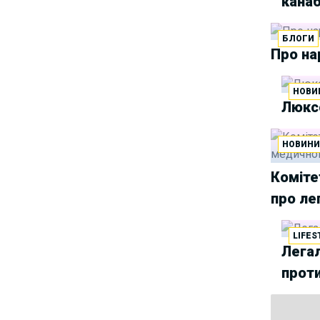
канаб
Group
Як юристу працювати з
25/06/2025
БЛОГИ
Про на
IT-договорами? Навчання від
Laba
НОВИ
АПУ оприлюднила
18/06/2025
Люксе
заяву щодо втручання в
адвокатську діяльність та
порушення права на захист
НОВИН
У Львові відбудеться
Коміте
14/06/2025
хакатон з автоматизації для
про ле
юристів та розробників
Триває реєстрація на
13/06/2025
LIFES
Легал
курс “Юридичний захист
блогерів”
прот
Уся правда про гіг-
02/06/2025
контракти — і ні слова брехні