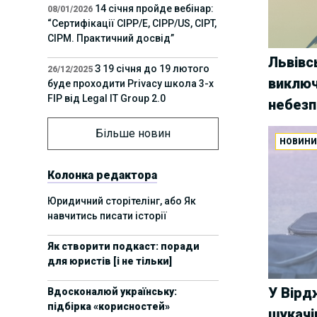
14 січня пройде вебінар:
08/01/2026
“Сертифікації СІРР/Е, CIPP/US, CIPT,
CIPM. Практичний досвід”
Львівс
З 19 січня до 19 лютого
26/12/2025
виключ
буде проходити Privacy школа 3-х
FIP від Legal IT Group 2.0
небезп
12 грудня пройде
01/12/2025
Більше новин
НОВИН
офлайн-захід:“ІТ-контракти,
інтелектуальна власність та
приватність у 2026. Очікувані
Колонка редактора
тренди”
Юридичний сторітелінг, або Як
навчитись писати історії
11 листопада пройде
Вчора
вебінар “AI-агенти: прайвесі, IP
Як створити подкаст: поради
та комплаєнс ризики”
для юристів [і не тільки]
8 листопада пройде
31/10/2025
У Вірд
Вдосконалюй українську:
Форум молодих юристів України
підбірка «корисностей»
2025
шукачі