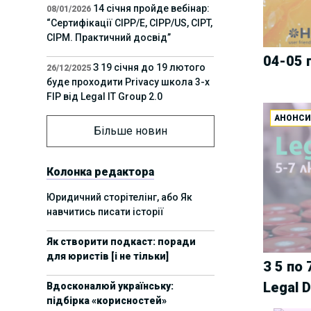
14 січня пройде вебінар:
08/01/2026
“Сертифікації СІРР/Е, CIPP/US, CIPT,
CIPM. Практичний досвід”
04-05 
З 19 січня до 19 лютого
26/12/2025
буде проходити Privacy школа 3-х
FIP від Legal IT Group 2.0
АНОНС
12 грудня пройде
01/12/2025
Більше новин
офлайн-захід:“ІТ-контракти,
інтелектуальна власність та
приватність у 2026. Очікувані
Колонка редактора
тренди”
Юридичний сторітелінг, або Як
навчитись писати історії
11 листопада пройде
05/11/2025
вебінар “AI-агенти: прайвесі, IP
Як створити подкаст: поради
та комплаєнс ризики”
для юристів [і не тільки]
З 5 по
8 листопада пройде
31/10/2025
Legal 
Вдосконалюй українську:
Форум молодих юристів України
підбірка «корисностей»
2025