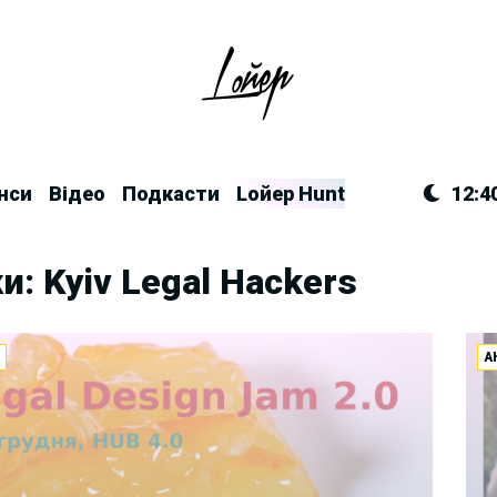
нси
Відео
Подкасти
Lойер Hunt
12:4
и: Kyiv Legal Hackers
И
А