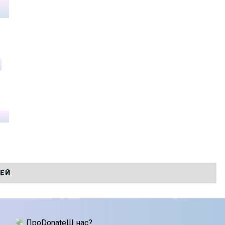
ТЕЙ
ПроDonateШ нас?