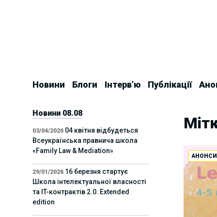
Skip
to
content
Новини
Блоги
Інтерв’ю
Публікації
Ано
Новини 08.08
Мітк
04 квітня відбудеться
03/04/2026
Всеукраїнська правнича школа
«Family Law & Mediation»
АНОНС
16 березня стартує
29/01/2026
Школа інтелектуальної власності
та IT-контрактів 2.0. Extended
edition