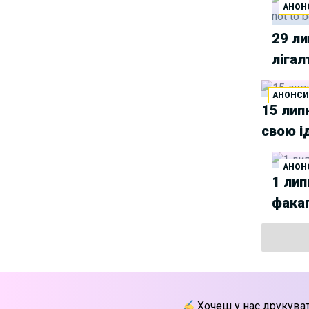
Group
АНОН
Як юристу працювати з
29 ли
25/06/2025
IT-договорами? Навчання від
лігал
Laba
АПУ оприлюднила
18/06/2025
АНОНС
15 лип
заяву щодо втручання в
адвокатську діяльність та
свою і
порушення права на захист
У Львові відбудеться
АНОН
14/06/2025
1 лип
хакатон з автоматизації для
юристів та розробників
факап
Триває реєстрація на
13/06/2025
курс “Юридичний захист
блогерів”
Уся правда про гіг-
02/06/2025
контракти — і ні слова брехні
Хочеш у нас друкува