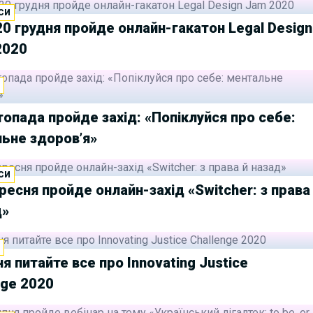
СИ
20 грудня пройде онлайн-гакатон Legal Design
2020
И
топада пройде захід: «Попіклуйся про себе:
ьне здоров’я»
СИ
ресня пройде онлайн-захід «Switcher: з права
д»
И
ня питайте все про Innovating Justice
nge 2020