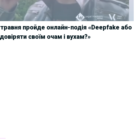
 травня пройде онлайн-подія «Deepfake або
 довіряти своїм очам і вухам?»