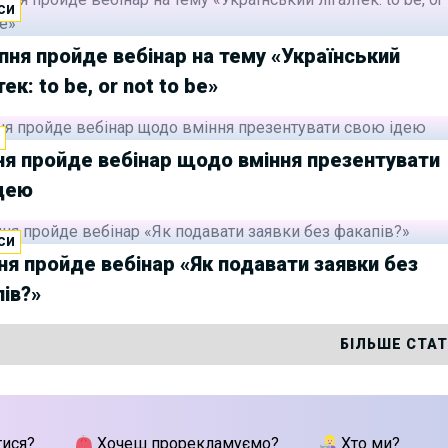
СИ
пня пройде вебінар на тему «Український
тек: to be, or not to be»
И
ня пройде вебінар щодо вміння презентувати
дею
СИ
ня пройде вебінар «Як подавати заявки без
ів?»
БІЛЬШЕ СТА
тися?
Хочеш прорекламуємо?
Хто ми?