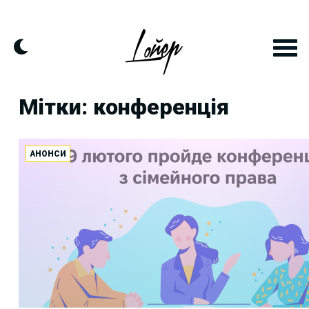
Skip
to
content
Мітки: конференція
АНОНСИ