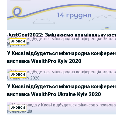
JustConf2022: Зміцнюємо кримінальну юс
АНОНСИ
час війни
У Києві відбудеться міжнародна конферен
виставка WealthPro Kyiv 2020
АНОНСИ
У Києві відбудеться міжнародна конферен
виставка WealthPro Ukraine Kyiv 2020
АНОНСИ