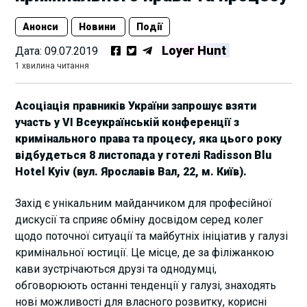
Анонси
Новини
Події
Loyer Hunt
Дата:
09.07.2019
1 хвилина читання
Асоціація правників України запрошує взяти
участь у VI Всеукраїнській конференції з
кримінального права та процесу, яка цього року
відбудеться 8 листопада у готелі Radisson Blu
Hotel Kyiv (вул. Ярославів Вал, 22, м. Київ).
Захід є унікальним майданчиком для професійної
дискусії та сприяє обміну досвідом серед колег
щодо поточної ситуації та майбутніх ініціатив у галузі
кримінальної юстиції. Це місце, де за філіжанкою
кави зустрічаються друзі та однодумці,
обговорюють останні тенденції у галузі, знаходять
нові можливості для власного розвитку, корисні