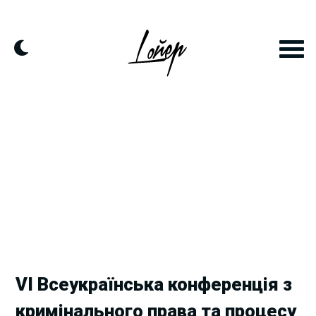
Skip
to
content
VI Всеукраїнська конференція з
кримінального права та процесу