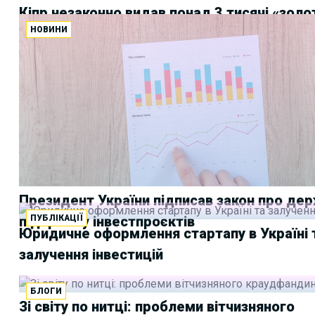
Кіпр незаконно видав понад 3 тисячі «золо
НОВИНИ
паспортів
Президент України підписав закон про де
ПУБЛІКАЦІЇ
підтримку інвестпроєктів
Юридичне оформлення стартапу в Україні 
залучення інвестицій
БЛОГИ
Зі світу по нитці: проблеми вітчизняного