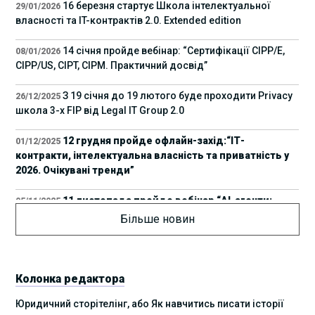
16 березня стартує Школа інтелектуальної
29/01/2026
власності та IT-контрактів 2.0. Extended edition
14 січня пройде вебінар: “Сертифікації СІРР/Е,
08/01/2026
CIPP/US, CIPT, CIPM. Практичний досвід”
З 19 січня до 19 лютого буде проходити Privacy
26/12/2025
школа 3-х FIP від Legal IT Group 2.0
12 грудня пройде офлайн-захід:“ІТ-
01/12/2025
контракти, інтелектуальна власність та приватність у
2026. Очікувані тренди”
11 листопада пройде вебінар “AI-агенти:
05/11/2025
прайвесі, IP та комплаєнс ризики”
Більше новин
8 листопада пройде Форум молодих юристів
31/10/2025
України 2025
Колонка редактора
17 листопада стартує Школа юридичної
28/10/2025
Юридичний сторітелінг, або Як навчитись писати історії
підтримки ШІ-проєктів від Legal IT Group