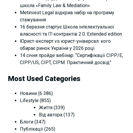
школа «Family Law & Mediation»
Metinvest Legal відкрив набір на програму
стажування
16 березня стартує Школа інтелектуальної
власності та IT-контрактів 2.0. Extended edition
Юрист-експерт vs юрист-універсал: кого
обирає ринок України у 2026 році
14 січня пройде вебінар: “Сертифікації СІРР/Е,
CIPP/US, CIPT, CIPM. Практичний досвід”
Most Used Categories
Новини
(6 386)
Lifestyle
(855)
Життя
(339)
Від автора
(137)
Блоги
(347)
Публікації
(265)