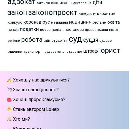
адвокат
діти
вакцинація
декларація
вакансія
законопроект
закон
карантин
заходи АПУ
навчання
коронавірус
освіта
онлайн
конкурс
медицина
податки
пенсія
позов
постанова
поліція
права людини
право
суд
робота
суддя
студенти
судове
регіони
сайт
юрист
штраф
рішення
транспорт
трудове законодавство
Хочеш у нас друкуватися?
Знаєш наші цінності?
Хочеш прорекламуємо?
Стань автором Lойер
Хто ми?
Юридичності