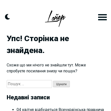
Skip
to
content
Упс! Сторінка не
знайдена.
Схоже що ми нічого не знайшли тут. Може
спробуєте посилання знизу чи пошук?
Пошук:
Недавні записи
04 квітня відбудеться Всеукраїнська правнича