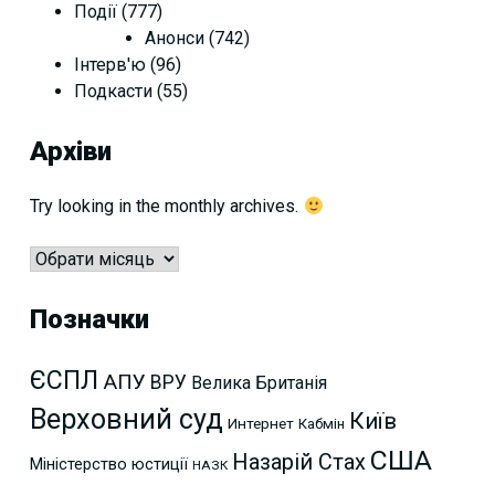
Події
(777)
Анонси
(742)
Інтерв'ю
(96)
Подкасти
(55)
Архіви
Try looking in the monthly archives.
Архіви
Позначки
ЄСПЛ
АПУ
ВРУ
Велика Британія
Верховний суд
Київ
Интернет
Кабмін
США
Назарій Стах
Міністерство юстиції
НАЗК