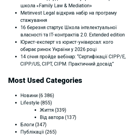
школа «Family Law & Mediation»
Metinvest Legal відкрив набір на програму
стажування
16 березня стартує Школа інтелектуальної
власності та IT-контрактів 2.0. Extended edition
Юрист-експерт vs юрист-універсал: кого
обирає ринок України у 2026 році
14 січня пройде вебінар: “Сертифікації СІРР/Е,
CIPP/US, CIPT, CIPM. Практичний досвід”
Most Used Categories
Новини
(6 386)
Lifestyle
(855)
Життя
(339)
Від автора
(137)
Блоги
(347)
Публікації
(265)