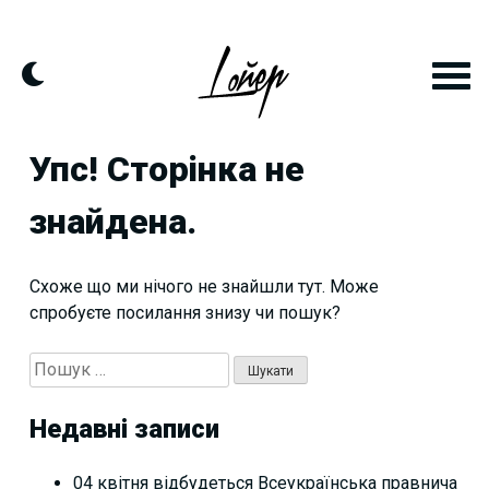
Skip
to
content
Упс! Сторінка не
знайдена.
Схоже що ми нічого не знайшли тут. Може
спробуєте посилання знизу чи пошук?
Пошук:
Недавні записи
04 квітня відбудеться Всеукраїнська правнича