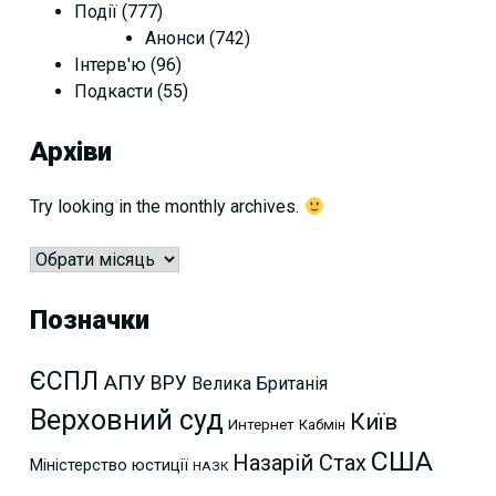
Події
(777)
Анонси
(742)
Інтерв'ю
(96)
Подкасти
(55)
Архіви
Try looking in the monthly archives.
Архіви
Позначки
ЄСПЛ
АПУ
ВРУ
Велика Британія
Верховний суд
Київ
Интернет
Кабмін
США
Назарій Стах
Міністерство юстиції
НАЗК