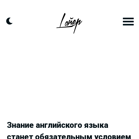
Продолжить
к
контенту
Знание английского языка
станет обязательным условием