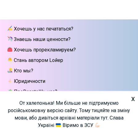
Хочешь у нас печататься?
Знаешь наши ценности?
Хочешь прорекламируем?
Стань автором Lойер
Кто мы?
Юридичности
ПроDonateШь нас?
x
Напиши мне
От халепонька! Ми більше не підтримуємо
російськомовну версію сайту. Тому тицяйте на зміну
мови, або дивіться архівні матеріали тут. Слава
Україні
Віримо в ЗСУ