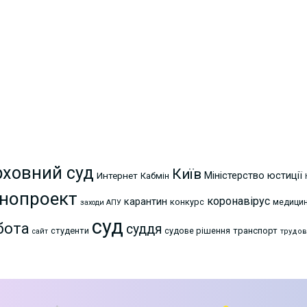
рховний суд
Київ
Міністерство юстиції
Интернет
Кабмін
нопроект
коронавірус
карантин
конкурс
медици
заходи АПУ
суд
бота
суддя
студенти
судове рішення
транспорт
сайт
трудов