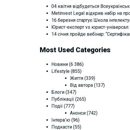
04 квітня відбудеться Всеукраїнськ
Metinvest Legal відкрив набір на п
16 березня стартує Школа інтелектуал
Юрист-експерт vs юрист-універсал: 
14 січня пройде вебінар: “Сертифіка
Most Used Categories
Новини
(6 386)
Lifestyle
(855)
Життя
(339)
Від автора
(137)
Блоги
(347)
Публікації
(265)
Події
(777)
Анонси
(742)
Інтерв'ю
(96)
Подкасти
(55)