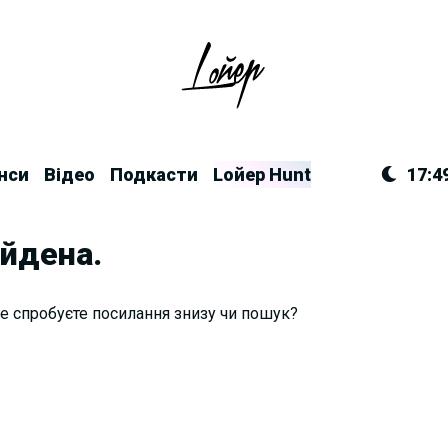
нси
Відео
Подкасти
Lойер Hunt
17:4
айдена.
е спробуєте посилання знизу чи пошук?