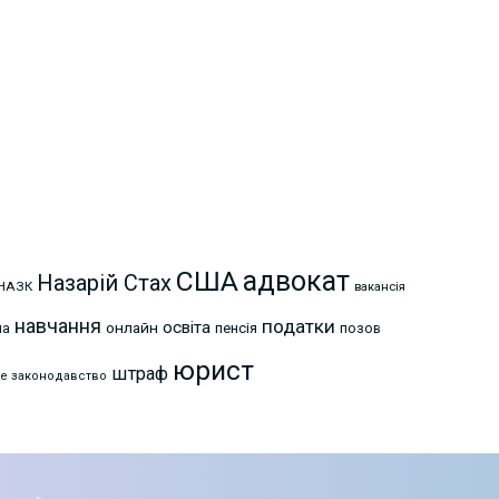
США
адвокат
Назарій Стах
НАЗК
вакансія
навчання
податки
освіта
онлайн
на
пенсія
позов
юрист
штраф
е законодавство