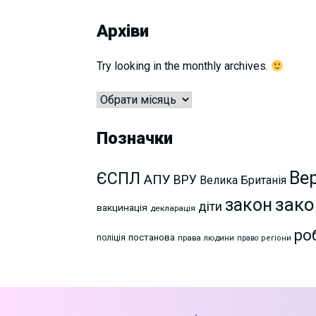
Архіви
Try looking in the monthly archives.
Архіви
Позначки
Ве
ЄСПЛ
АПУ
ВРУ
Велика Британія
зако
закон
діти
вакцинація
декларація
ро
постанова
поліція
права людини
право
регіони