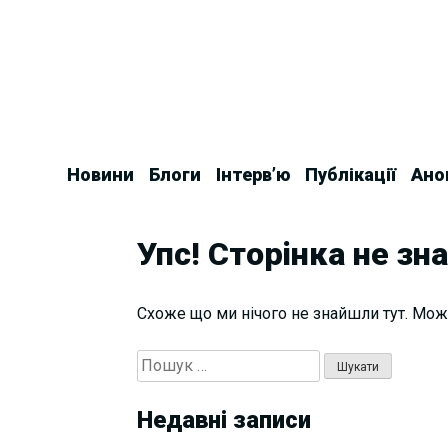
Skip
to
content
Новини
Блоги
Інтерв’ю
Публікації
Ано
Упс! Сторінка не зн
Схоже що ми нічого не знайшли тут. Мож
Пошук:
Недавні записи