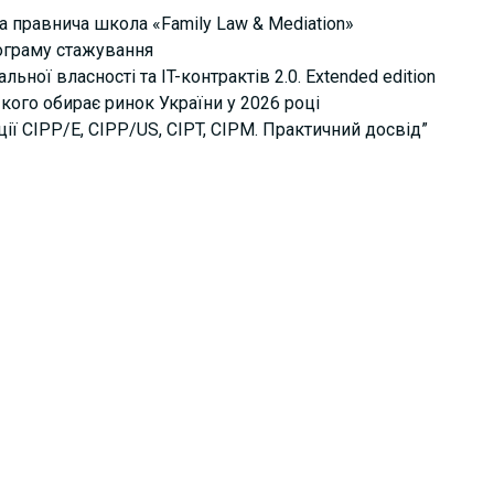
а правнича школа «Family Law & Mediation»
рограму стажування
ьної власності та IT-контрактів 2.0. Extended edition
кого обирає ринок України у 2026 році
ції СІРР/Е, CIPP/US, CIPT, CIPM. Практичний досвід”