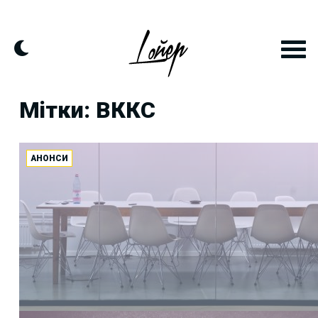
Skip
to
content
Мітки: ВККС
АНОНСИ