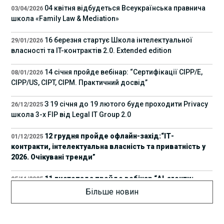
04 квітня відбудеться Всеукраїнська правнича
03/04/2026
школа «Family Law & Mediation»
16 березня стартує Школа інтелектуальної
29/01/2026
власності та IT-контрактів 2.0. Extended edition
14 січня пройде вебінар: “Сертифікації СІРР/Е,
08/01/2026
CIPP/US, CIPT, CIPM. Практичний досвід”
З 19 січня до 19 лютого буде проходити Privacy
26/12/2025
школа 3-х FIP від Legal IT Group 2.0
12 грудня пройде офлайн-захід:“ІТ-
01/12/2025
контракти, інтелектуальна власність та приватність у
2026. Очікувані тренди”
11 листопада пройде вебінар “AI-агенти:
05/11/2025
прайвесі, IP та комплаєнс ризики”
Більше новин
8 листопада пройде Форум молодих юристів
31/10/2025
України 2025