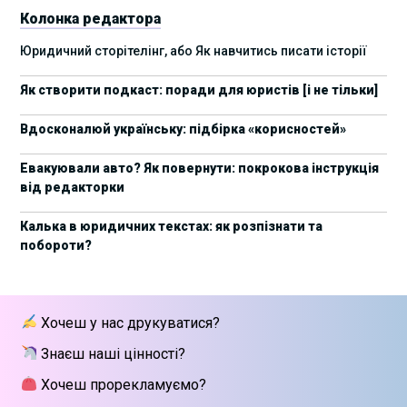
Колонка редактора
17 листопада стартує Школа юридичної
28/10/2025
Юридичний сторітелінг, або Як навчитись писати історії
підтримки ШІ-проєктів від Legal IT Group
Як створити подкаст: поради для юристів [і не тільки]
4 жовтня пройде щорічний забіг до Дня
19/09/2025
юриста Legal Run 5.0
Вдосконалюй українську: підбірка «корисностей»
27 вересня пройде Lviv Legal Weekend 2025
18/09/2025
Евакуювали авто? Як повернути: покрокова інструкція
від редакторки
10 жовтня пройдуть XII Міжнародні
09/09/2025
арбітражні читання
Калька в юридичних текстах: як розпізнати та
побороти?
15 вересня стартує сучасна школа
01/09/2025
інтелектуальної власності та IT-контрактів
28 липня стартує Privacy школа 3х FIP від Legal
09/07/2025
Хочеш у нас друкуватися?
IT Group
Знаєш наші цінності?
Як юристу працювати з IT-договорами?
25/06/2025
Навчання від Laba
Хочеш прорекламуємо?