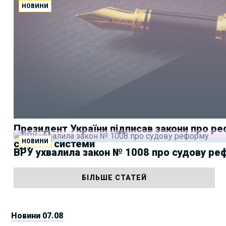
НОВИНИ
Відновити ВККС: місія здійсненна
Президент України підписав закони про р
НОВИНИ
судової системи
ВРУ ухвалила закон № 1008 про судову ре
БІЛЬШЕ СТАТЕЙ
Новини 07.08