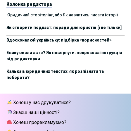
Колонка редактора
17 листопада стартує Школа юридичної
28/10/2025
Юридичний сторітелінг, або Як навчитись писати історії
підтримки ШІ-проєктів від Legal IT Group
Як створити подкаст: поради для юристів [і не тільки]
4 жовтня пройде щорічний забіг до Дня
19/09/2025
юриста Legal Run 5.0
Вдосконалюй українську: підбірка «корисностей»
27 вересня пройде Lviv Legal Weekend 2025
18/09/2025
Евакуювали авто? Як повернути: покрокова інструкція
від редакторки
10 жовтня пройдуть XII Міжнародні
09/09/2025
арбітражні читання
Калька в юридичних текстах: як розпізнати та
побороти?
15 вересня стартує сучасна школа
01/09/2025
інтелектуальної власності та IT-контрактів
28 липня стартує Privacy школа 3х FIP від Legal
09/07/2025
Хочеш у нас друкуватися?
IT Group
Знаєш наші цінності?
Як юристу працювати з IT-договорами?
25/06/2025
Навчання від Laba
Хочеш прорекламуємо?