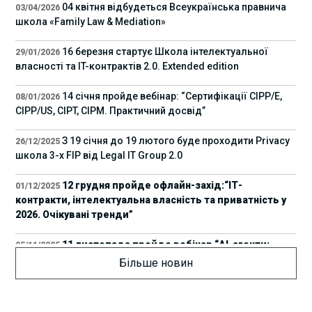
04 квітня відбудеться Всеукраїнська правнича
03/04/2026
школа «Family Law & Mediation»
16 березня стартує Школа інтелектуальної
29/01/2026
власності та IT-контрактів 2.0. Extended edition
14 січня пройде вебінар: “Сертифікації СІРР/Е,
08/01/2026
CIPP/US, CIPT, CIPM. Практичний досвід”
З 19 січня до 19 лютого буде проходити Privacy
26/12/2025
школа 3-х FIP від Legal IT Group 2.0
12 грудня пройде офлайн-захід:“ІТ-
01/12/2025
контракти, інтелектуальна власність та приватність у
2026. Очікувані тренди”
11 листопада пройде вебінар “AI-агенти:
05/11/2025
прайвесі, IP та комплаєнс ризики”
Більше новин
8 листопада пройде Форум молодих юристів
31/10/2025
України 2025