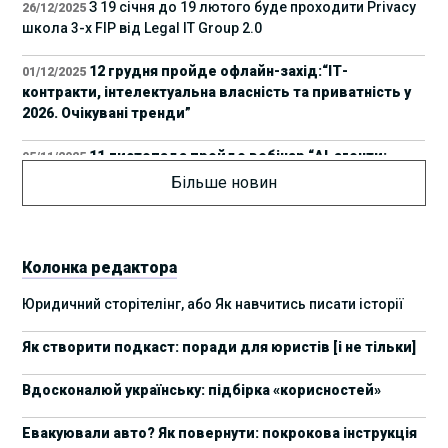
З 19 січня до 19 лютого буде проходити Privacy
26/12/2025
школа 3-х FIP від Legal IT Group 2.0
12 грудня пройде офлайн-захід:“ІТ-
01/12/2025
контракти, інтелектуальна власність та приватність у
2026. Очікувані тренди”
11 листопада пройде вебінар “AI-агенти:
05/11/2025
прайвесі, IP та комплаєнс ризики”
Більше новин
8 листопада пройде Форум молодих юристів
31/10/2025
України 2025
Колонка редактора
17 листопада стартує Школа юридичної
28/10/2025
Юридичний сторітелінг, або Як навчитись писати історії
підтримки ШІ-проєктів від Legal IT Group
Як створити подкаст: поради для юристів [і не тільки]
4 жовтня пройде щорічний забіг до Дня
19/09/2025
юриста Legal Run 5.0
Вдосконалюй українську: підбірка «корисностей»
27 вересня пройде Lviv Legal Weekend 2025
18/09/2025
Евакуювали авто? Як повернути: покрокова інструкція