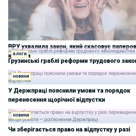
ВРУ ухвалила закон, який скасовує паперов
БЛОГИ
книжки
Грузинські граблі реформи трудового зак
НОВИНИ
У Держпраці пояснили умови та порядок
перенесення щорічної відпустки
НОВИНИ
Чи зберігається право на відпустку у разі