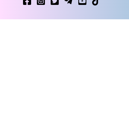
Уся правда про гіг-контракти — і ні слова
02/06/2025
брехні
Стартує ІІІ Всеукраїнський молодіжний
29/05/2025
конкурс «Юридична освіта майбутнього»
26 квітня відбудеться X Всеукраїнська
23/04/2025
правнича школа з адвокатури у кримінальних справах