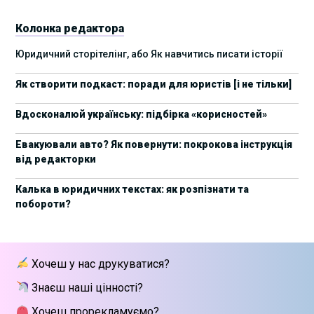
України 2025
Колонка редактора
17 листопада стартує Школа юридичної
28/10/2025
Юридичний сторітелінг, або Як навчитись писати історії
підтримки ШІ-проєктів від Legal IT Group
Як створити подкаст: поради для юристів [і не тільки]
4 жовтня пройде щорічний забіг до Дня
19/09/2025
юриста Legal Run 5.0
Вдосконалюй українську: підбірка «корисностей»
27 вересня пройде Lviv Legal Weekend 2025
18/09/2025
Евакуювали авто? Як повернути: покрокова інструкція
від редакторки
10 жовтня пройдуть XII Міжнародні
09/09/2025
арбітражні читання
Калька в юридичних текстах: як розпізнати та
побороти?
15 вересня стартує сучасна школа
01/09/2025
інтелектуальної власності та IT-контрактів
28 липня стартує Privacy школа 3х FIP від Legal
09/07/2025
Хочеш у нас друкуватися?
IT Group
Знаєш наші цінності?
Як юристу працювати з IT-договорами?
25/06/2025
Навчання від Laba
Хочеш прорекламуємо?