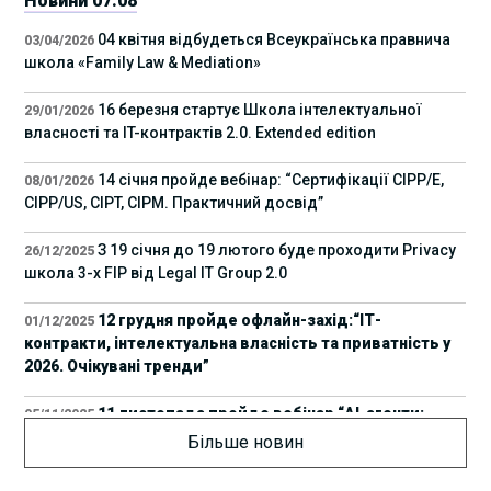
Новини 07.08
04 квітня відбудеться Всеукраїнська правнича
03/04/2026
школа «Family Law & Mediation»
16 березня стартує Школа інтелектуальної
29/01/2026
власності та IT-контрактів 2.0. Extended edition
14 січня пройде вебінар: “Сертифікації СІРР/Е,
08/01/2026
CIPP/US, CIPT, CIPM. Практичний досвід”
З 19 січня до 19 лютого буде проходити Privacy
26/12/2025
школа 3-х FIP від Legal IT Group 2.0
12 грудня пройде офлайн-захід:“ІТ-
01/12/2025
контракти, інтелектуальна власність та приватність у
2026. Очікувані тренди”
11 листопада пройде вебінар “AI-агенти:
05/11/2025
прайвесі, IP та комплаєнс ризики”
Більше новин
8 листопада пройде Форум молодих юристів
31/10/2025