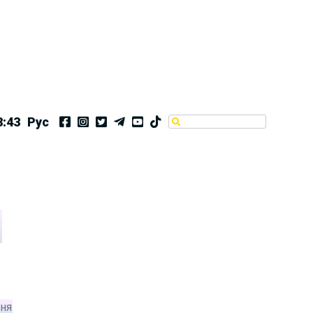
3:43
Рус