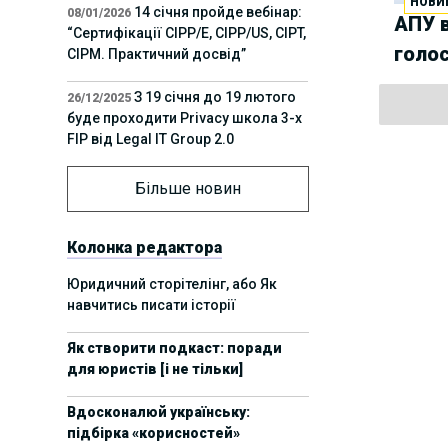
НОВИ
14 січня пройде вебінар:
08/01/2026
АПУ в
“Сертифікації СІРР/Е, CIPP/US, CIPT,
голо
CIPM. Практичний досвід”
З 19 січня до 19 лютого
26/12/2025
буде проходити Privacy школа 3-х
FIP від Legal IT Group 2.0
12 грудня пройде
01/12/2025
Більше новин
офлайн-захід:“ІТ-контракти,
інтелектуальна власність та
приватність у 2026. Очікувані
Колонка редактора
тренди”
Юридичний сторітелінг, або Як
навчитись писати історії
11 листопада пройде
05/11/2025
вебінар “AI-агенти: прайвесі, IP
Як створити подкаст: поради
та комплаєнс ризики”
для юристів [і не тільки]
8 листопада пройде
31/10/2025
Вдосконалюй українську:
Форум молодих юристів України
підбірка «корисностей»
2025