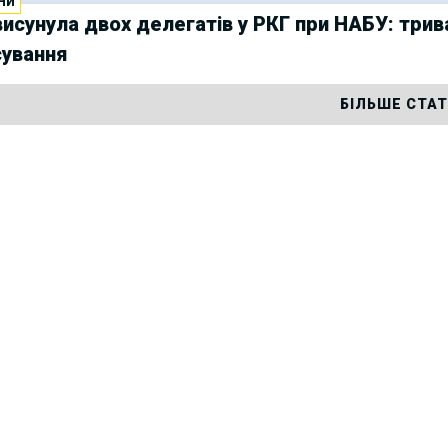
НИ
исунула двох делегатів у РКГ при НАБУ: трив
сування
БІЛЬШЕ СТА