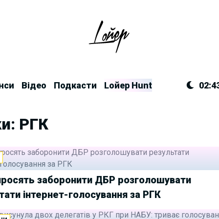
нси
Відео
Подкасти
Lойер Hunt
02:4
и: РГК
И
росять заборонити ДБР розголошувати
тати інтернет-голосування за РГК