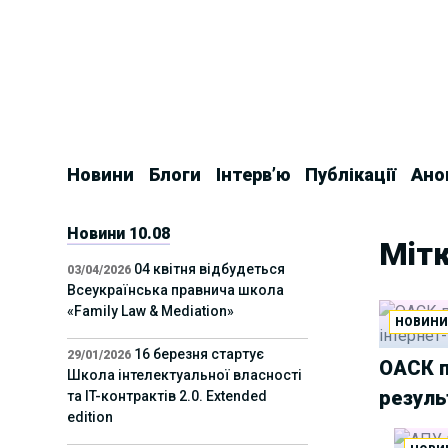
Skip
to
content
Новини
Блоги
Інтерв’ю
Публікації
Ано
Новини 10.08
Мітк
04 квітня відбудеться
03/04/2026
Всеукраїнська правнича школа
«Family Law & Mediation»
НОВИН
16 березня стартує
29/01/2026
ОАСК п
Школа інтелектуальної власності
резуль
та IT-контрактів 2.0. Extended
edition