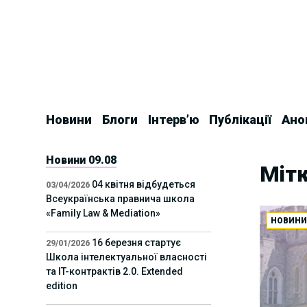
Skip
to
content
Новини
Блоги
Інтерв’ю
Публікації
Ано
Новини 09.08
Мітк
04 квітня відбудеться
03/04/2026
Всеукраїнська правнича школа
«Family Law & Mediation»
НОВИН
16 березня стартує
29/01/2026
Школа інтелектуальної власності
та IT-контрактів 2.0. Extended
edition