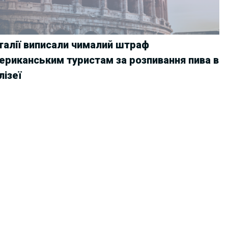
Італії виписали чималий штраф
ериканським туристам за розпивання пива в
лізеї