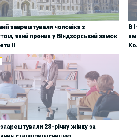
анії заарештували чоловіка з
В 
том, який проник у Віндзорський замок
ам
ети II
Ко
И
заарештували 28-річну жінку за
дання старшокласницею