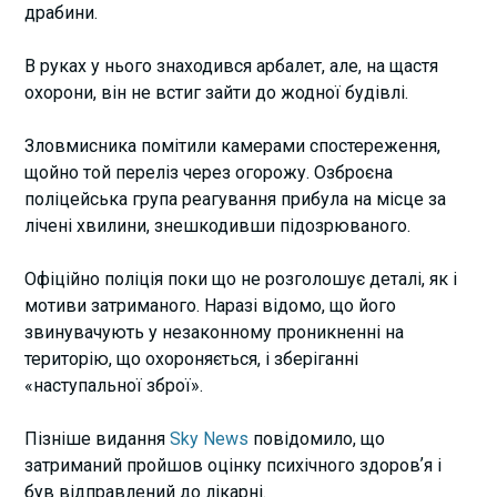
драбини.
В руках у нього знаходився арбалет, але, на щастя
охорони, він не встиг зайти до жодної будівлі.
Зловмисника помітили камерами спостереження,
щойно той переліз через огорожу. Озброєна
поліцейська група реагування прибула на місце за
лічені хвилини, знешкодивши підозрюваного.
Офіційно поліція поки що не розголошує деталі, як і
мотиви затриманого. Наразі відомо, що його
звинувачують у незаконному проникненні на
територію, що охороняється, і зберіганні
«наступальної зброї».
Пізніше видання
Sky News
повідомило, що
затриманий пройшов оцінку психічного здоровʼя і
був відправлений до лікарні.