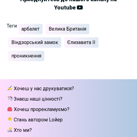
Youtube
Теги
арбалет
Велика Британія
Віндзорський замок
Єлизавета II
проникнення
Хочеш у нас друкуватися?
Знаєш наші цінності?
Хочеш прорекламуємо?
Стань автором Lойер
Хто ми?