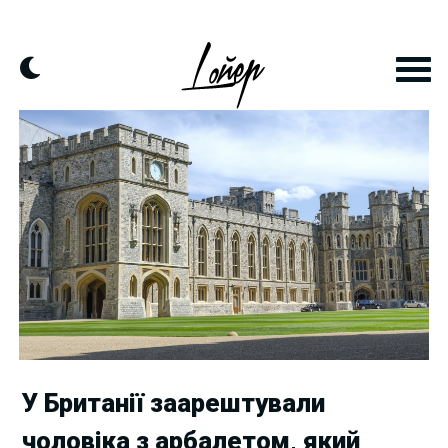
Skip
to
content
У Британії заарештували
чоловіка з арбалетом, який