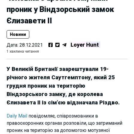
проник у Віндзорський замок
Єлизавети II
Новини
Loyer Hunt
Дата:
28.12.2021
1 хвилина читання
У Великій Британії заарештували 19-
річного жителя Саутгемптону, який 25
грудня проник на територію
Віндзорського замку, де королева
Єлизавета II із сімʼєю відзначала Різдво.
Daily Mail
повідомляє, співрозмовники в
правоохоронних органах розповіли, що затриманий
проник на територію за допомогою мотузяної