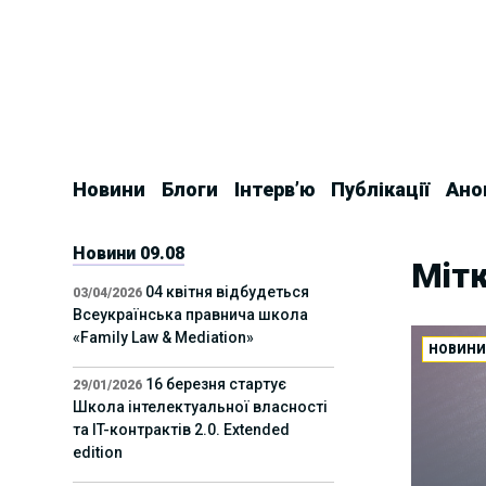
Skip
to
content
Новини
Блоги
Інтерв’ю
Публікації
Ано
Новини 09.08
Мітк
04 квітня відбудеться
03/04/2026
Всеукраїнська правнича школа
«Family Law & Mediation»
НОВИН
16 березня стартує
29/01/2026
Школа інтелектуальної власності
та IT-контрактів 2.0. Extended
edition