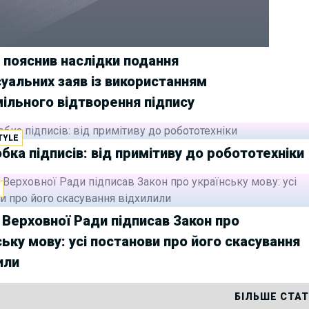
 пояснив наслідки подання
уальних заяв із використанням
ільного відтворення підпису
TYLE
бка підписів: від примітиву до робототехніки
И
 Верховної Ради підписав Закон про
ську мову: усі постанови про його скасування
или
БІЛЬШЕ СТА