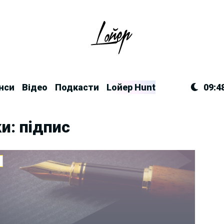
нси
Відео
Подкасти
Lойер Hunt
09:4
и: підпис
И