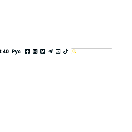
8:41
Рус