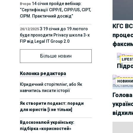
14 січня пройде вебінар:
Вчора
“Сертифікації СІРР/Е, CIPP/US, CIPT,
CIPM. Практичний досвід”
КГС ВС
З 19 січня до 19 лютого
26/12/2025
процес
буде проходити Privacy школа 3-х
FIP від Legal IT Group 2.0
факсим
12 грудня пройде
01/12/2025
Більше новин
LIFES
офлайн-захід:“ІТ-контракти,
Підро
інтелектуальна власність та
приватність у 2026. Очікувані
Колонка редактора
тренди”
НОВИН
Юридичний сторітелінг, або Як
навчитись писати історії
11 листопада пройде
05/11/2025
Голова
вебінар “AI-агенти: прайвесі, IP
україн
Як створити подкаст: поради
та комплаєнс ризики”
для юристів [і не тільки]
відхил
8 листопада пройде
31/10/2025
Вдосконалюй українську:
Форум молодих юристів України
підбірка «корисностей»
2025