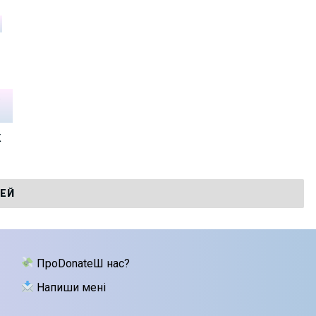
к
ТЕЙ
ПроDonateШ нас?
Напиши мені