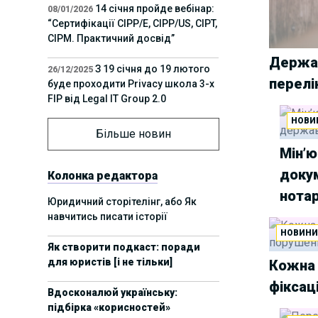
14 січня пройде вебінар:
08/01/2026
“Сертифікації СІРР/Е, CIPP/US, CIPT,
CIPM. Практичний досвід”
Держа
З 19 січня до 19 лютого
26/12/2025
перелі
буде проходити Privacy школа 3-х
FIP від Legal IT Group 2.0
НОВИ
12 грудня пройде
01/12/2025
Більше новин
офлайн-захід:“ІТ-контракти,
Мін’ю
інтелектуальна власність та
докум
приватність у 2026. Очікувані
Колонка редактора
тренди”
нотар
Юридичний сторітелінг, або Як
навчитись писати історії
11 листопада пройде
Вчора
НОВИН
вебінар “AI-агенти: прайвесі, IP
Як створити подкаст: поради
та комплаєнс ризики”
для юристів [і не тільки]
Кожна 
8 листопада пройде
31/10/2025
фіксац
Вдосконалюй українську:
Форум молодих юристів України
підбірка «корисностей»
2025