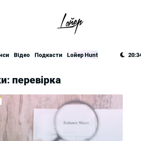
нси
Відео
Подкасти
Lойер Hunt
20:3
и: перевірка
И