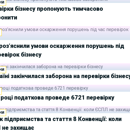
НИ
ірки бізнесу пропонують тимчасово
ронити
И
роз’яснили умови оскарження порушень під
ревірок бізнесу
НИ
аїні закінчилася заборона на перевірки бізнес
И
 році податкова проведе 6721 перевірку
НИ
 підприємства та стаття 8 Конвенції: коли
 не захищає