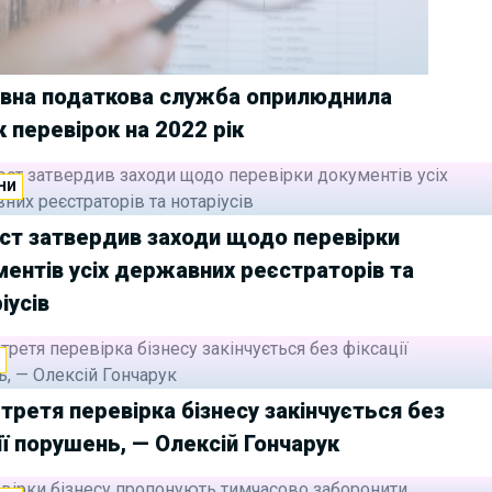
вна податкова служба оприлюднила
к перевірок на 2022 рік
НИ
ст затвердив заходи щодо перевірки
ентів усіх державних реєстраторів та
іусів
И
третя перевірка бізнесу закінчується без
ії порушень, — Олексій Гончарук