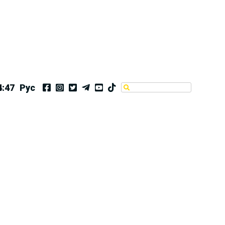
4:48
Рус