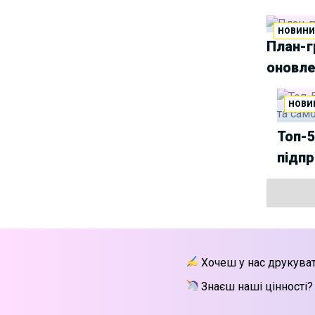
Group
НОВИН
Як юристу працювати з
25/06/2025
План-г
IT-договорами? Навчання від
оновл
Laba
АПУ оприлюднила
18/06/2025
НОВИ
заяву щодо втручання в
адвокатську діяльність та
Топ-5
порушення права на захист
підпр
У Львові відбудеться
14/06/2025
хакатон з автоматизації для
юристів та розробників
Триває реєстрація на
13/06/2025
курс “Юридичний захист
блогерів”
Хочеш у нас друкува
Знаєш наші цінності?
Уся правда про гіг-
02/06/2025
контракти — і ні слова брехні