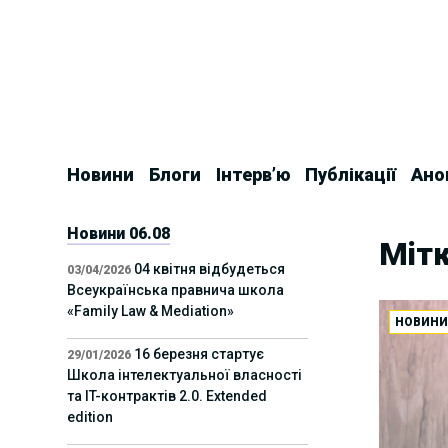
Skip
to
content
Новини
Блоги
Інтерв’ю
Публікації
Ано
Новини 06.08
Мітк
04 квітня відбудеться
03/04/2026
Всеукраїнська правнича школа
«Family Law & Mediation»
НОВИН
16 березня стартує
29/01/2026
Школа інтелектуальної власності
та IT-контрактів 2.0. Extended
edition