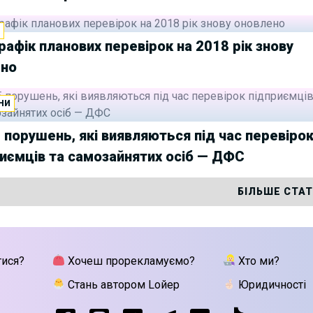
И
рафік планових перевірок на 2018 рік знову
ено
НИ
 порушень, які виявляються під час перевіро
иємців та самозайнятих осіб — ДФС
БІЛЬШЕ СТА
тися?
Хочеш прорекламуємо?
Хто ми?
Стань автором Lойер
Юридичності