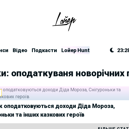
нси
Відео
Подкасти
Lойер Hunt
23:2
и: оподаткуваня новорічних
И
к оподатковуються доходи Діда Мороза,
оньки та інших казкових героїв
БІЛЬШЕ СТА