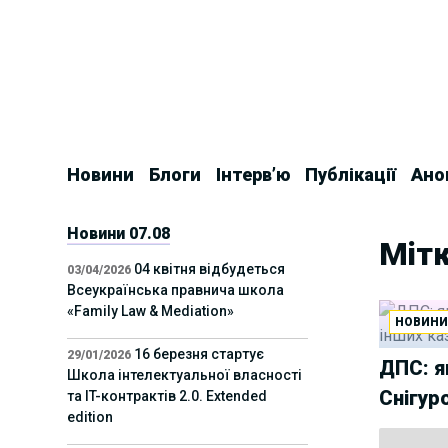
Skip
to
content
Новини
Блоги
Інтерв’ю
Публікації
Ано
Новини 07.08
Мітк
04 квітня відбудеться
03/04/2026
Всеукраїнська правнича школа
«Family Law & Mediation»
НОВИН
16 березня стартує
29/01/2026
ДПС: я
Школа інтелектуальної власності
Снігур
та IT-контрактів 2.0. Extended
edition