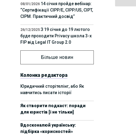
14 січня пройде вебінар:
08/01/2026
“Сертифікації СІРР/Е, CIPP/US, CIPT,
CIPM. Практичний досвід”
З 19 січня до 19 лютого
26/12/2025
буде проходити Privacy школа 3-х
FIP від Legal IT Group 2.0
12 грудня пройде
01/12/2025
Більше новин
офлайн-захід:“ІТ-контракти,
інтелектуальна власність та
приватність у 2026. Очікувані
Колонка редактора
тренди”
Юридичний сторітелінг, або Як
навчитись писати історії
11 листопада пройде
05/11/2025
вебінар “AI-агенти: прайвесі, IP
Як створити подкаст: поради
та комплаєнс ризики”
для юристів [і не тільки]
8 листопада пройде
31/10/2025
Вдосконалюй українську:
Форум молодих юристів України
підбірка «корисностей»
2025