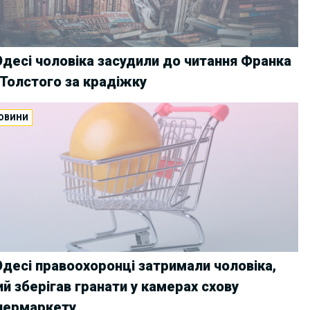
Одесі чоловіка засудили до читання Франка
 Толстого за крадіжку
ОВИНИ
Одесі правоохоронці затримали чоловіка,
ий зберігав гранати у камерах схову
пермаркету