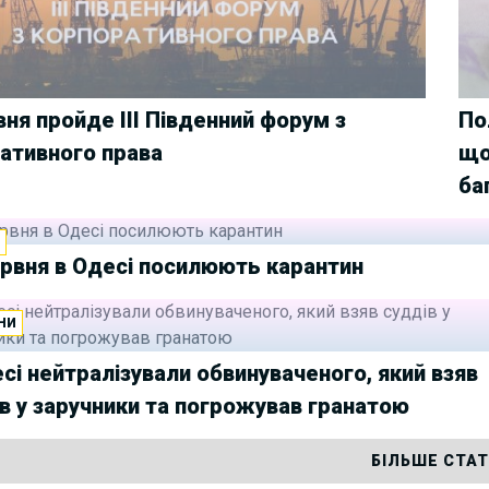
вня пройде ІІІ Південний форум з
По
ативного права
що
ба
И
ервня в Одесі посилюють карантин
НИ
сі нейтралізували обвинуваченого, який взяв
в у заручники та погрожував гранатою
БІЛЬШЕ СТА