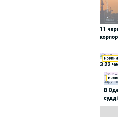
Group
Як юристу працювати з
25/06/2025
IT-договорами? Навчання від
Laba
11 чер
АПУ оприлюднила
корпор
18/06/2025
заяву щодо втручання в
адвокатську діяльність та
порушення права на захист
НОВИН
З 22 ч
У Львові відбудеться
14/06/2025
хакатон з автоматизації для
юристів та розробників
НОВИ
Триває реєстрація на
13/06/2025
В Оде
курс “Юридичний захист
судді
блогерів”
Уся правда про гіг-
02/06/2025
контракти — і ні слова брехні