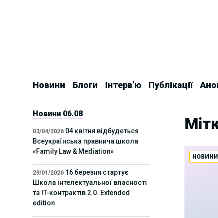
Skip
to
content
Новини
Блоги
Інтерв’ю
Публікації
Ано
Новини 06.08
Мітк
04 квітня відбудеться
03/04/2026
Всеукраїнська правнича школа
«Family Law & Mediation»
НОВИН
16 березня стартує
29/01/2026
Школа інтелектуальної власності
та IT-контрактів 2.0. Extended
edition