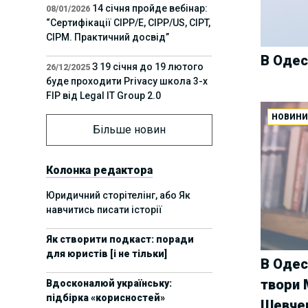
14 січня пройде вебінар:
08/01/2026
“Сертифікації СІРР/Е, CIPP/US, CIPT,
CIPM. Практичний досвід”
В Одес
З 19 січня до 19 лютого
26/12/2025
буде проходити Privacy школа 3-х
FIP від Legal IT Group 2.0
НОВИН
12 грудня пройде
01/12/2025
Більше новин
офлайн-захід:“ІТ-контракти,
інтелектуальна власність та
приватність у 2026. Очікувані
Колонка редактора
тренди”
Юридичний сторітелінг, або Як
навчитись писати історії
11 листопада пройде
Вчора
вебінар “AI-агенти: прайвесі, IP
Як створити подкаст: поради
та комплаєнс ризики”
для юристів [і не тільки]
В Одес
8 листопада пройде
31/10/2025
твори 
Вдосконалюй українську:
Форум молодих юристів України
підбірка «корисностей»
2025
Шевче