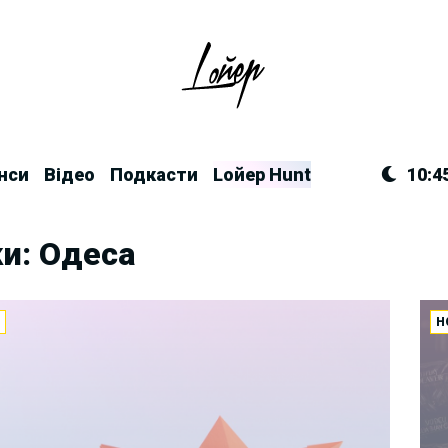
нси
Відео
Подкасти
Lойер Hunt
10:4
и: Одеса
И
Н