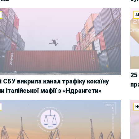
И
А
25
і СБУ викрила канал трафіку кокаїну
пр
и італійської мафії з «Ндрангети»
И
Н