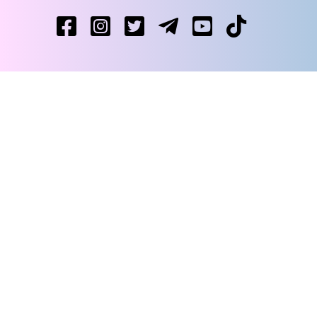
Уся правда про гіг-контракти — і ні слова
02/06/2025
брехні
Стартує ІІІ Всеукраїнський молодіжний
29/05/2025
конкурс «Юридична освіта майбутнього»
26 квітня відбудеться X Всеукраїнська
23/04/2025
правнича школа з адвокатури у кримінальних справах