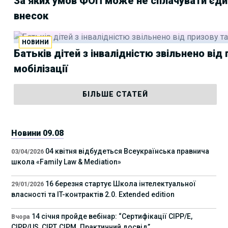
За яких умов ФОП може не сплачувати єд
внесок
НОВИНИ
Батьків дітей з інвалідністю звільнено від
мобілізації
БІЛЬШЕ СТАТЕЙ
Новини 09.08
04 квітня відбудеться Всеукраїнська правнича
03/04/2026
школа «Family Law & Mediation»
16 березня стартує Школа інтелектуальної
29/01/2026
власності та IT-контрактів 2.0. Extended edition
14 січня пройде вебінар: “Сертифікації СІРР/Е,
Вчора
CIPP/US, CIPT, CIPM. Практичний досвід”