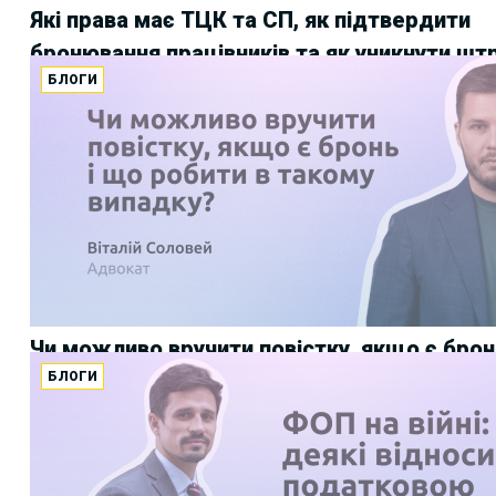
Які права має ТЦК та СП, як підтвердити
бронювання працівників та як уникнути шт
БЛОГИ
Чи можливо вручити повістку, якщо є брон
БЛОГИ
робити в такому випадку?