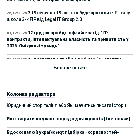
З 19 січня до 19 лютого буде проходити Privacy
26/12/2025
школа 3-х FIP від Legal IT Group 2.0
12 грудня пройде офлайн-захід:“ІТ-
01/12/2025
контракти, інтелектуальна власність та приватність у
2026. Очікувані тренди”
11 листопада пройде вебінар “AI-агенти:
05/11/2025
прайвесі, IP та комплаєнс ризики”
Більше новин
8 листопада пройде Форум молодих юристів
31/10/2025
України 2025
Колонка редактора
17 листопада стартує Школа юридичної
28/10/2025
Юридичний сторітелінг, або Як навчитись писати історії
підтримки ШІ-проєктів від Legal IT Group
Як створити подкаст: поради для юристів [і не тільки]
4 жовтня пройде щорічний забіг до Дня
19/09/2025
юриста Legal Run 5.0
Вдосконалюй українську: підбірка «корисностей»
27 вересня пройде Lviv Legal Weekend 2025
18/09/2025