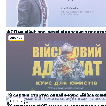
ФОП на війні: про деякі відносини з подат
АНОНСИ
18 серпня стартує онлайн-курс «Військови
НОВИНИ
адвокат»