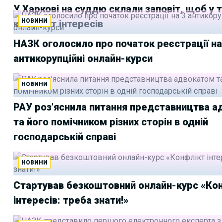
У Харкові на суддю склали заповіт, щоб у 
НОВИНИ
конфлікт інтересів
НАЗК оголосило про початок реєстрації на
антикорупційні онлайн-курси
НОВИНИ
РАУ роз’яснила питання представництва 
та його помічником різних сторін в одній
господарській справі
НОВИНИ
Стартував безкоштовний онлайн-курс «Ко
інтересів: треба знати!»