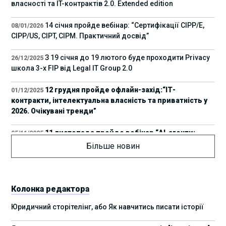
власності та IT-контрактів 2.0. Extended edition
14 січня пройде вебінар: “Сертифікації СІРР/Е,
08/01/2026
CIPP/US, CIPT, CIPM. Практичний досвід”
З 19 січня до 19 лютого буде проходити Privacy
26/12/2025
школа 3-х FIP від Legal IT Group 2.0
12 грудня пройде офлайн-захід:“ІТ-
01/12/2025
контракти, інтелектуальна власність та приватність у
2026. Очікувані тренди”
11 листопада пройде вебінар “AI-агенти:
05/11/2025
прайвесі, IP та комплаєнс ризики”
Більше новин
8 листопада пройде Форум молодих юристів
31/10/2025
України 2025
Колонка редактора
17 листопада стартує Школа юридичної
28/10/2025
Юридичний сторітелінг, або Як навчитись писати історії
підтримки ШІ-проєктів від Legal IT Group