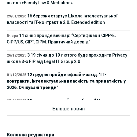
школа «Family Law & Mediation»
16 березня стартує Школа інтелектуальної
29/01/2026
власності та IT-контрактів 2.0. Extended edition
14 січня пройде вебінар: “Сертифікації СІРР/Е,
Вчора
CIPP/US, CIPT, CIPM. Практичний досвід”
З 19 січня до 19 лютого буде проходити Privacy
26/12/2025
школа 3-х FIP від Legal IT Group 2.0
12 грудня пройде офлайн-захід:“ІТ-
01/12/2025
контракти, інтелектуальна власність та приватність у
2026. Очікувані тренди”
11 листопада пройде вебінар “AI-агенти:
05/11/2025
прайвесі, IP та комплаєнс ризики”
Більше новин
8 листопада пройде Форум молодих юристів
31/10/2025
України 2025
Колонка редактора