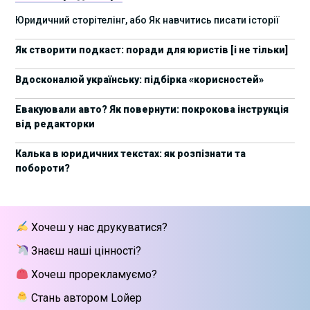
17 листопада стартує Школа юридичної
28/10/2025
Юридичний сторітелінг, або Як навчитись писати історії
підтримки ШІ-проєктів від Legal IT Group
Як створити подкаст: поради для юристів [і не тільки]
4 жовтня пройде щорічний забіг до Дня
19/09/2025
юриста Legal Run 5.0
Вдосконалюй українську: підбірка «корисностей»
27 вересня пройде Lviv Legal Weekend 2025
18/09/2025
Евакуювали авто? Як повернути: покрокова інструкція
від редакторки
10 жовтня пройдуть XII Міжнародні
09/09/2025
арбітражні читання
Калька в юридичних текстах: як розпізнати та
побороти?
15 вересня стартує сучасна школа
01/09/2025
інтелектуальної власності та IT-контрактів
28 липня стартує Privacy школа 3х FIP від Legal
09/07/2025
Хочеш у нас друкуватися?
IT Group
Знаєш наші цінності?
Як юристу працювати з IT-договорами?
25/06/2025
Навчання від Laba
Хочеш прорекламуємо?
Стань автором Lойер
АПУ оприлюднила заяву щодо втручання в
18/06/2025