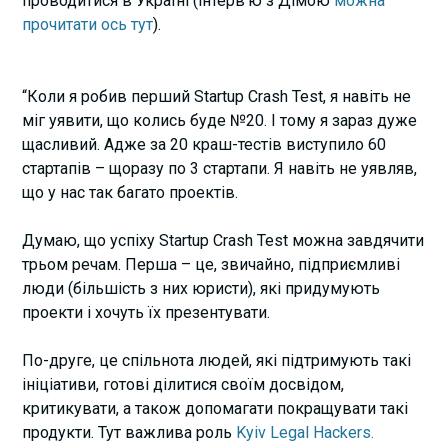
проводитися в Україні (інтерв’ю з Дімою
можна
прочитати ось тут
).
“Коли я робив перший Startup Crash Test, я навіть не
міг уявити, що колись буде №20. І тому я зараз дуже
щасливий. Адже за 20 краш-тестів виступило 60
стартапів – щоразу по 3 стартапи. Я навіть не уявляв,
що у нас так багато проектів.
Думаю, що успіху Startup Crash Test можна завдячити
трьом речам. Перша – це, звичайно, підприємливі
люди (більшість з них юристи), які придумують
проекти і хочуть їх презентувати.
По-друге, це спільнота людей, які підтримують такі
ініціативи, готові ділитися своїм досвідом,
критикувати, а також допомагати покращувати такі
продукти. Тут важлива роль
Kyiv Legal Hackers.