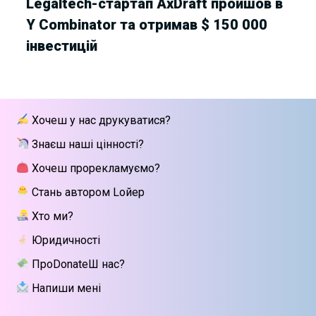
Legaltech-стартап AxDraft пройшов в
Y Combinator та отримав $ 150 000
інвестицій
Хочеш у нас друкуватися?
Знаєш наші цінності?
Хочеш прорекламуємо?
Стань автором Lойер
Хто ми?
Юридичності
ПроDonateШ нас?
Напиши мені