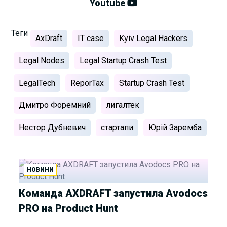
Youtube
Теги
AxDraft
IT case
Kyiv Legal Hackers
Legal Nodes
Legal Startup Crash Test
LegalTech
ReporTax
Startup Crash Test
Дмитро Форемний
лигалтек
Нестор Дубневич
стартапи
Юрій Заремба
НОВИНИ
Команда AXDRAFT запустила Avodocs
PRO на Product Hunt