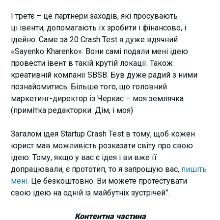
І третє – це партнери заходів, які просувають
ці івенти, допомагають їх зробити і фінансово, і
ідейно. Саме за 20 Crash Test я дуже вдячний
«Sayenko Kharenko». Вони самі подали мені ідею
провести івент в такій крутій локації. Також
креативній компанії SBSB. Був дуже радий з ними
познайомитись. Більше того, що головний
маркетинг-директор із Черкас – моя землячка
(примітка редакторки: Дім, і моя)
Загалом ідея Startup Crash Test в тому, щоб кожен
юрист мав можливість розказати світу про свою
ідею. Тому, якщо у вас є ідея і ви вже її
допрацювали, є прототип, то я запрошую вас,
пишіть
мені.
Це безкоштовно. Ви можете протестувати
свою ідею на одній із майбутніх зустрічей”.
Контентна частина