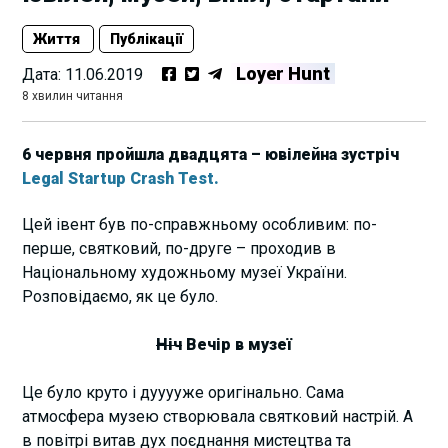
Життя
Публікації
Loyer Hunt
Дата:
11.06.2019
8 хвилин читання
6 червня пройшла двадцята – ювілейна зустріч
Legal Startup Crash Test.
Цей івент був по-справжньому особливим: по-
перше, святковий, по-друге – проходив в
Національному художньому музеї України.
Розповідаємо, як це було.
Ніч
Вечір в музеї
Це було круто і дууууже оригінально. Сама
атмосфера музею створювала святковий настрій. А
в повітрі витав дух поєднання мистецтва та