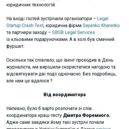
юридичних технологій.
На вході гостей зустрічали організатори –
Legal
Startup Crash Test
, юридична фірма
Sayenko Kharenko
та партнери заходу –
SBSB Legal Services
із кльовими подаруночками. А в холі був смачний
фуршет.
Оскільки так співпало, що івент проходив в День
журналіста, ми вирішили скористатися нагодою та
відсвяткувати дві події одночасно. Без подробиць,
але нам це вдалося ?
Від координатора
Напевно, було б варто розпочати зі слів
координатора краш-тесту
Дмитра Форемного.
Адже саме завдяки йому такі зустрічі почали