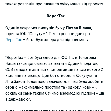
також розповів про плани та очікування від проекту.
ReporTax
Один із яскравих виступів був у
Петра Білика
,
юриста ЮК “Юскутум”. Петро розповідав про
ReporTax
– бота-бухгалтера для підприємців.
“ReporTax – бот бухгалтер для ФОПів в Телеграм.
Наша такса допомагає заплатити Єдиний податок,
ЄСВ та подати звітність, витративши на все всього 2
хвилини на місяць. Цей бот створили Юскутум та
Ліга:Закон. Головною задачею для нас було зробити
сервіс максимально простим та «однокліковим»,
оскільки саме таким бачимо взаємодію підприємців
з державою”.