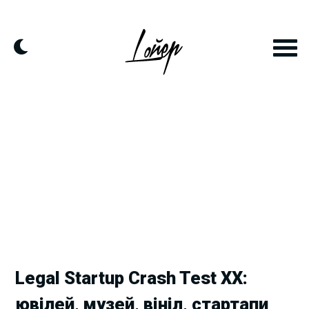
Skip
to
content
Legal Startup Crash Test XX:
ювілей, музей, вініл, стартапи