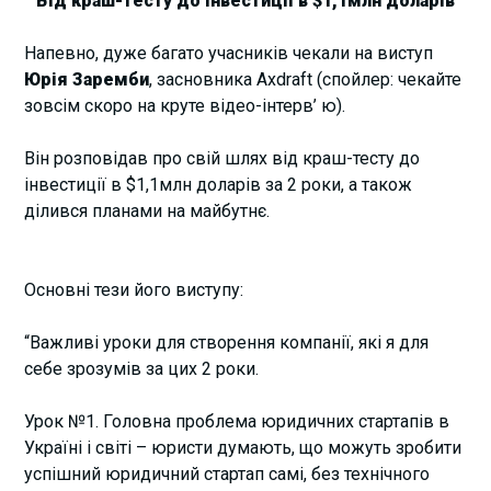
Від краш-тесту до інвестиції в $1,1млн доларів
Напевно, дуже багато учасників чекали на виступ
Юрія Заремби
, засновника Axdraft (спойлер: чекайте
зовсім скоро на круте відео-інтерв’ ю).
Він розповідав про свій шлях від краш-тесту до
інвестиції в $1,1млн доларів за 2 роки, а також
ділився планами на майбутнє.
Основні тези його виступу:
“Важливі уроки для створення компанії, які я для
себе зрозумів за цих 2 роки.
Урок №1. Головна проблема юридичних стартапів в
Україні і світі – юристи думають, що можуть зробити
успішний юридичний стартап самі, без технічного