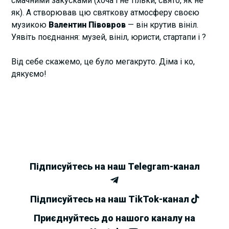
смачними закусками (хоча і не тільки, свято, як не
як). А створював цю святкову атмосферу своєю
музикою
Валентин Півовров
— він крутив вініл.
Уявіть поєднання: музей, вініл, юристи, стартапи і ?
Від себе скажемо, це було мегакруто. Діма і ко,
дякуємо!
Підписуйтесь на наш Telegram-канал
Підписуйтесь на наш TikTok-канал
Приєднуйтесь до нашого каналу на