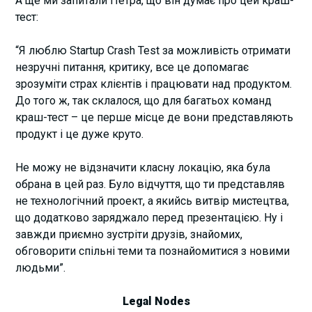
А ще ми запитали Петра, що він думає про цей краш-
тест:
“Я люблю Startup Crash Test за можливість отримати
незручні питання, критику, все це допомагає
зрозуміти страх клієнтів і працювати над продуктом.
До того ж, так склалося, що для багатьох команд
краш-тест – це перше місце де вони представляють
продукт і це дуже круто.
Не можу не відзначити класну локацію, яка була
обрана в цей раз. Було відчуття, що ти представляв
не технологічний проект, а якийсь витвір мистецтва,
що додатково заряджало перед презентацією. Ну і
завжди приємно зустріти друзів, знайомих,
обговорити спільні теми та познайомитися з новими
людьми”.
Legal Nodes