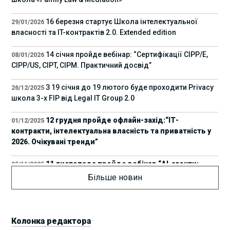
16 березня стартує Школа інтелектуальної
29/01/2026
власності та IT-контрактів 2.0. Extended edition
14 січня пройде вебінар: “Сертифікації СІРР/Е,
08/01/2026
CIPP/US, CIPT, CIPM. Практичний досвід”
З 19 січня до 19 лютого буде проходити Privacy
26/12/2025
школа 3-х FIP від Legal IT Group 2.0
12 грудня пройде офлайн-захід:“ІТ-
01/12/2025
контракти, інтелектуальна власність та приватність у
2026. Очікувані тренди”
11 листопада пройде вебінар “AI-агенти:
05/11/2025
прайвесі, IP та комплаєнс ризики”
Більше новин
8 листопада пройде Форум молодих юристів
31/10/2025
України 2025
Колонка редактора
17 листопада стартує Школа юридичної