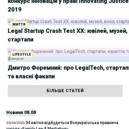
конкурс інновацій у праві Innovating Justic
2019
ЖИТТЯ
Legal Startup Crash Test XX: ювілей, музей, 
стартапи
LIFESTYLE
Дмитро Форемний: про LegalTech, стартап
та власні факапи
БІЛЬШЕ СТАТЕЙ
Новини 08.08
04 квітня відбудеться Всеукраїнська правнича
03/04/2026
школа «Family Law & Mediation»