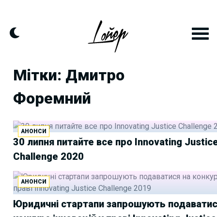
Skip
to
content
Мітки: Дмитро
Форемний
АНОНСИ
30 липня питайте все про Innovating Justic
Challenge 2020
АНОНСИ
Юридичні стартапи запрошують подаватис