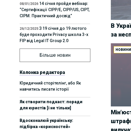
14 січня пройде вебінар:
08/01/2026
“Сертифікації СІРР/Е, CIPP/US, CIPT,
CIPM. Практичний досвід”
В Укра
З 19 січня до 19 лютого
26/12/2025
за нес
буде проходити Privacy школа 3-х
FIP від Legal IT Group 2.0
НОВИН
12 грудня пройде
01/12/2025
Більше новин
офлайн-захід:“ІТ-контракти,
інтелектуальна власність та
приватність у 2026. Очікувані
Колонка редактора
тренди”
Юридичний сторітелінг, або Як
навчитись писати історії
11 листопада пройде
05/11/2025
вебінар “AI-агенти: прайвесі, IP
Як створити подкаст: поради
та комплаєнс ризики”
для юристів [і не тільки]
Мін’юст
8 листопада пройде
31/10/2025
штрафи
Вдосконалюй українську:
Форум молодих юристів України
підбірка «корисностей»
2025
вилуча