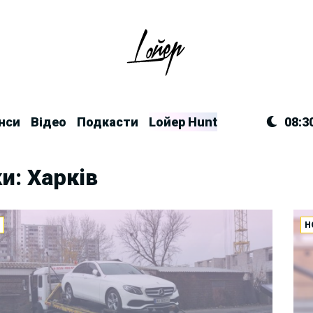
нси
Відео
Подкасти
Lойер Hunt
08:3
и: Харків
И
Н