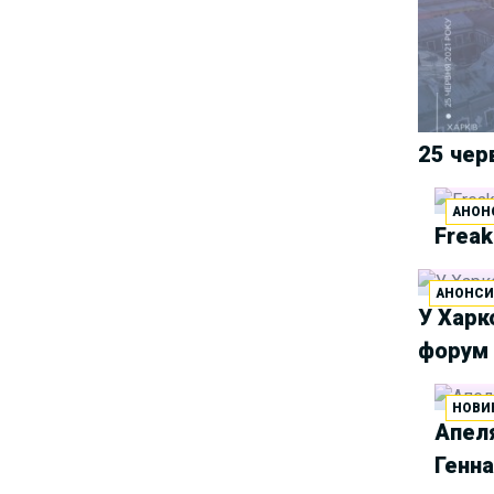
Group
Як юристу працювати з
25/06/2025
IT-договорами? Навчання від
Laba
АПУ оприлюднила
25 чер
18/06/2025
заяву щодо втручання в
адвокатську діяльність та
АНОН
порушення права на захист
Freak
У Львові відбудеться
14/06/2025
хакатон з автоматизації для
АНОНС
юристів та розробників
У Харк
форум
Триває реєстрація на
13/06/2025
курс “Юридичний захист
блогерів”
НОВИ
Апеля
Уся правда про гіг-
02/06/2025
Генн
контракти — і ні слова брехні