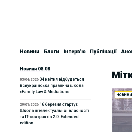
Skip
to
content
Новини
Блоги
Інтерв’ю
Публікації
Ано
Новини 08.08
Мітк
04 квітня відбудеться
03/04/2026
Всеукраїнська правнича школа
«Family Law & Mediation»
НОВИН
16 березня стартує
29/01/2026
Школа інтелектуальної власності
та IT-контрактів 2.0. Extended
edition