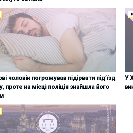
И
Н
ові чоловік погрожував підірвати під’їзд
У 
у, проте на місці поліція знайшла його
ви
им
И