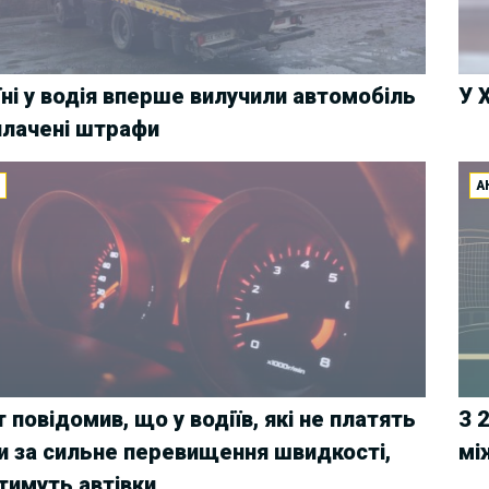
їні у водія вперше вилучили автомобіль
У 
плачені штрафи
И
А
 повідомив, що у водіїв, які не платять
З 
 за сильне перевищення швидкості,
мі
тимуть автівки