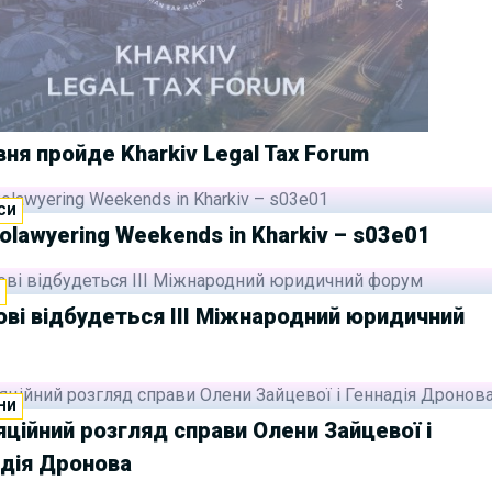
вня пройде Kharkiv Legal Tax Forum
СИ
olawyering Weekends in Kharkiv – s03e01
И
ові відбудеться III Міжнародний юридичний
НИ
ційний розгляд справи Олени Зайцевої і
адія Дронова