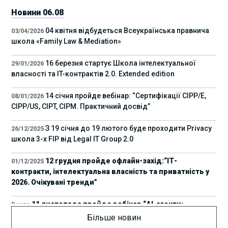
Новини 06.08
04 квітня відбудеться Всеукраїнська правнича
03/04/2026
школа «Family Law & Mediation»
16 березня стартує Школа інтелектуальної
29/01/2026
власності та IT-контрактів 2.0. Extended edition
14 січня пройде вебінар: “Сертифікації СІРР/Е,
08/01/2026
CIPP/US, CIPT, CIPM. Практичний досвід”
З 19 січня до 19 лютого буде проходити Privacy
26/12/2025
школа 3-х FIP від Legal IT Group 2.0
12 грудня пройде офлайн-захід:“ІТ-
01/12/2025
контракти, інтелектуальна власність та приватність у
2026. Очікувані тренди”
11 листопада пройде вебінар “AI-агенти:
Вчора
прайвесі, IP та комплаєнс ризики”
Більше новин