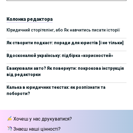
8 листопада пройде Форум молодих юристів
31/10/2025
України 2025
Колонка редактора
17 листопада стартує Школа юридичної
28/10/2025
Юридичний сторітелінг, або Як навчитись писати історії
підтримки ШІ-проєктів від Legal IT Group
Як створити подкаст: поради для юристів [і не тільки]
4 жовтня пройде щорічний забіг до Дня
19/09/2025
юриста Legal Run 5.0
Вдосконалюй українську: підбірка «корисностей»
27 вересня пройде Lviv Legal Weekend 2025
18/09/2025
Евакуювали авто? Як повернути: покрокова інструкція
від редакторки
10 жовтня пройдуть XII Міжнародні
09/09/2025
арбітражні читання
Калька в юридичних текстах: як розпізнати та
побороти?
15 вересня стартує сучасна школа
01/09/2025
інтелектуальної власності та IT-контрактів
28 липня стартує Privacy школа 3х FIP від Legal
09/07/2025
Хочеш у нас друкуватися?
IT Group
Знаєш наші цінності?
Як юристу працювати з IT-договорами?
25/06/2025