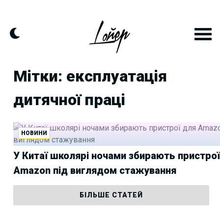
Skip
to
content
Мітки: експлуатація
дитячної праці
НОВИНИ
У Китаї школярі ночами збирають пристро
Amazon під виглядом стажування
БІЛЬШЕ СТАТЕЙ