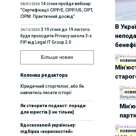
14 січня пройде вебінар:
08/01/2026
“Сертифікації СІРР/Е, CIPP/US, CIPT,
CIPM. Практичний досвід”
В Укра
З 19 січня до 19 лютого
26/12/2025
непода
буде проходити Privacy школа 3-х
FIP від Legal IT Group 2.0
бенефі
12 грудня пройде
01/12/2025
Більше новин
НОВИН
офлайн-захід:“ІТ-контракти,
Мін’юс
інтелектуальна власність та
приватність у 2026. Очікувані
Колонка редактора
старог
тренди”
Юридичний сторітелінг, або Як
навчитись писати історії
НОВИ
11 листопада пройде
05/11/2025
вебінар “AI-агенти: прайвесі, IP
Мін’ю
Як створити подкаст: поради
та комплаєнс ризики”
для юристів [і не тільки]
партн
8 листопада пройде
31/10/2025
Вдосконалюй українську:
Форум молодих юристів України
підбірка «корисностей»
НОВИН
2025