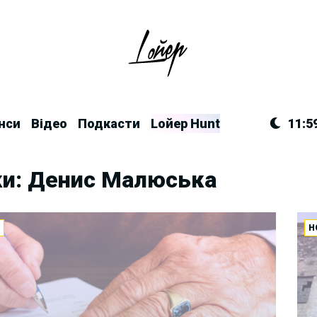
нси
Відео
Подкасти
Lойер Hunt
11:5
ки: Денис Малюська
И
Н