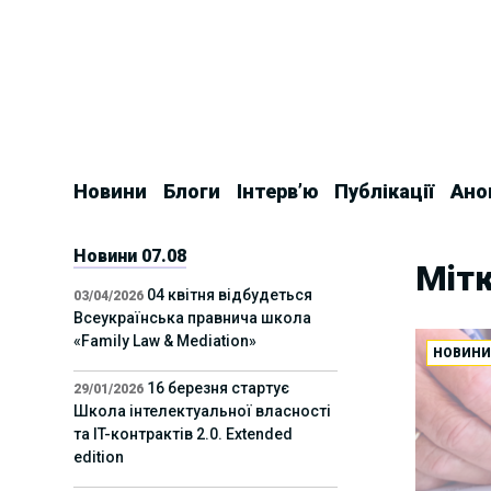
Skip
to
content
Новини
Блоги
Інтерв’ю
Публікації
Ано
Новини 07.08
Міт
04 квітня відбудеться
03/04/2026
Всеукраїнська правнича школа
«Family Law & Mediation»
НОВИН
16 березня стартує
29/01/2026
Школа інтелектуальної власності
та IT-контрактів 2.0. Extended
edition