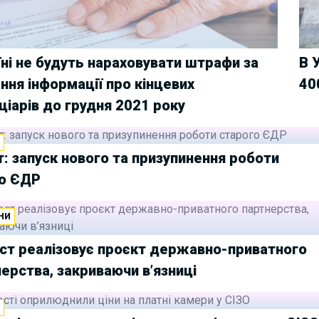
їні не будуть нараховувати штрафи за
В 
ння інформації про кінцевих
40
ціарів до грудня 2021 року
И
т: запуск нового та призупинення роботи
о ЄДР
НИ
ст реалізовує проєкт державно-приватного
ерства, закриваючи в’язниці
И