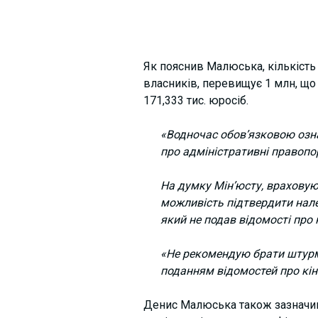
Як пояснив Малюська, кількість
власників, перевищує 1 млн, що
171,333 тис. юросіб.
«Водночас обов’язковою озна
про адміністративні правопо
На думку Мін’юсту, враховую
можливість підтвердити нале
який не подав відомості про
«Не рекомендую брати штурм
поданням відомостей про кін
Денис Малюська також зазначив