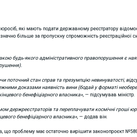
 юросіб, які мають подати державному реєстратору відомос
 значно більше за пропускну спроможність реєстраційної си
кою будь-якого адміністративного правопорушення є наявн
рушення).
чи поточний стан справ та презумпцію невинуватості, відсу
жними доказами наявність вини (бодай у форматі необере
 кінцевого бенефіціарного власника»
, — підсумував міністр.
ом держреєстраторів та переплачувати космічні гроші юр
цевого бенефіціарного власника»
, — додав він.
, що проблему має остаточно вирішити законопроєкт №5807