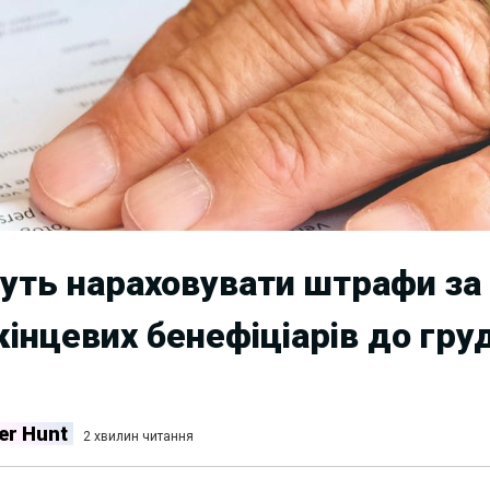
удуть нараховувати штрафи за
кінцевих бенефіціарів до гру
er Hunt
2 хвилин читання