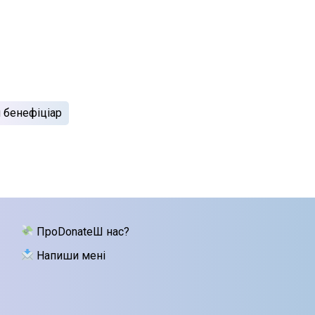
 бенефіціар
ПроDonateШ нас?
Напиши мені