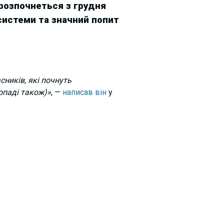
 розпочнеться з грудня
системи та значний попит
ників, які почнуть
топаді також)»
, —
написав він
у