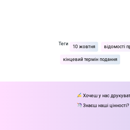
Теги
10 жовтня
відомості п
кінцевий термін подання
Хочеш у нас друкува
Знаєш наші цінності?