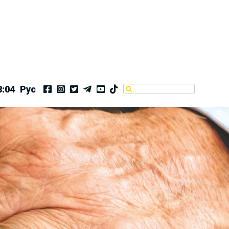
8:05
Рус