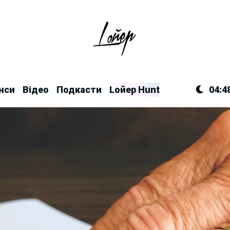
нси
Відео
Подкасти
Lойер Hunt
04:4