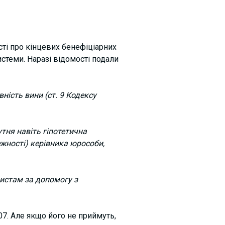
ті про кінцевих бенефіціарних
стеми. Наразі відомості подали
ість вини (ст. 9 Кодексу
тня навіть гіпотетична
жності) керівника юрособи,
истам за допомогу з
. Але якщо його не приймуть,