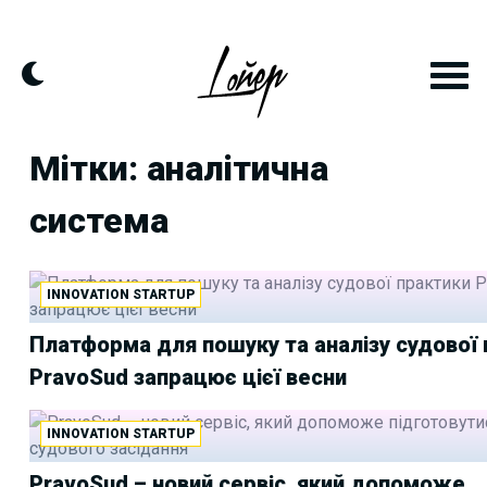
Skip
to
content
Мітки: аналітична
система
INNOVATION STARTUP
Платформа для пошуку та аналізу судової
PravoSud запрацює цієї весни
INNOVATION STARTUP
PravoSud – новий сервіс, який допоможе