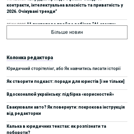
контракти, інтелектуальна власність та приватність у
2026. Очікувані тренди”
11 листопада пройде вебінар “AI-агенти:
05/11/2025
прайвесі, IP та комплаєнс ризики”
Більше новин
8 листопада пройде Форум молодих юристів
31/10/2025
України 2025
Колонка редактора
17 листопада стартує Школа юридичної
28/10/2025
Юридичний сторітелінг, або Як навчитись писати історії
підтримки ШІ-проєктів від Legal IT Group
Як створити подкаст: поради для юристів [і не тільки]
4 жовтня пройде щорічний забіг до Дня
19/09/2025
юриста Legal Run 5.0
Вдосконалюй українську: підбірка «корисностей»
27 вересня пройде Lviv Legal Weekend 2025
18/09/2025
Евакуювали авто? Як повернути: покрокова інструкція
від редакторки
10 жовтня пройдуть XII Міжнародні
09/09/2025
арбітражні читання
Калька в юридичних текстах: як розпізнати та
побороти?
15 вересня стартує сучасна школа
01/09/2025