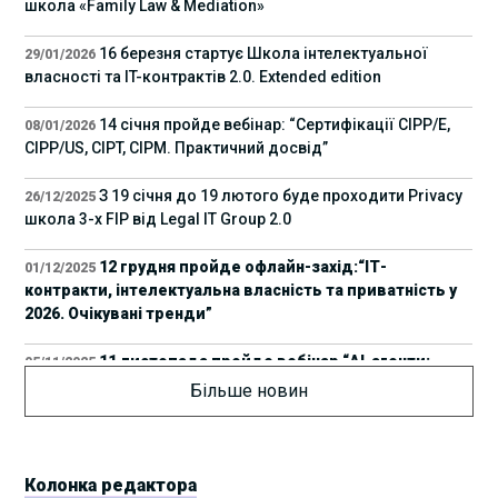
школа «Family Law & Mediation»
16 березня стартує Школа інтелектуальної
29/01/2026
власності та IT-контрактів 2.0. Extended edition
14 січня пройде вебінар: “Сертифікації СІРР/Е,
08/01/2026
CIPP/US, CIPT, CIPM. Практичний досвід”
З 19 січня до 19 лютого буде проходити Privacy
26/12/2025
школа 3-х FIP від Legal IT Group 2.0
12 грудня пройде офлайн-захід:“ІТ-
01/12/2025
контракти, інтелектуальна власність та приватність у
2026. Очікувані тренди”
11 листопада пройде вебінар “AI-агенти:
05/11/2025
прайвесі, IP та комплаєнс ризики”
Більше новин
8 листопада пройде Форум молодих юристів
31/10/2025
України 2025
Колонка редактора