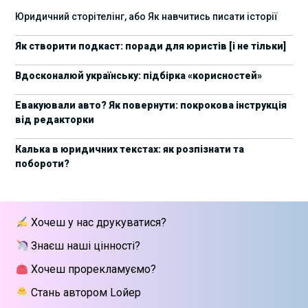
17 листопада стартує Школа юридичної
28/10/2025
Юридичний сторітелінг, або Як навчитись писати історії
підтримки ШІ-проєктів від Legal IT Group
Як створити подкаст: поради для юристів [і не тільки]
4 жовтня пройде щорічний забіг до Дня
19/09/2025
юриста Legal Run 5.0
Вдосконалюй українську: підбірка «корисностей»
27 вересня пройде Lviv Legal Weekend 2025
18/09/2025
Евакуювали авто? Як повернути: покрокова інструкція
від редакторки
10 жовтня пройдуть XII Міжнародні
09/09/2025
арбітражні читання
Калька в юридичних текстах: як розпізнати та
побороти?
15 вересня стартує сучасна школа
01/09/2025
інтелектуальної власності та IT-контрактів
28 липня стартує Privacy школа 3х FIP від Legal
09/07/2025
Хочеш у нас друкуватися?
IT Group
Знаєш наші цінності?
Як юристу працювати з IT-договорами?
25/06/2025
Навчання від Laba
Хочеш прорекламуємо?
Стань автором Lойер
АПУ оприлюднила заяву щодо втручання в
18/06/2025