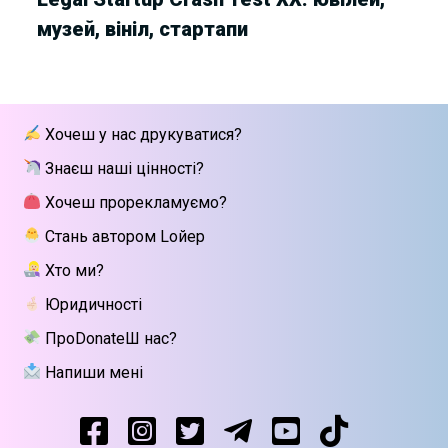
музей, вініл, стартапи
Хочеш у нас друкуватися?
Знаєш наші цінності?
Хочеш прорекламуємо?
Стань автором Lойер
Хто ми?
Юридичності
ПроDonateШ нас?
Напиши мені