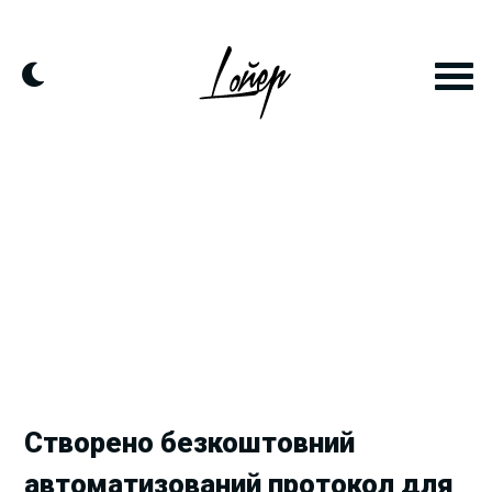
Skip
to
content
Створено безкоштовний
автоматизований протокол для