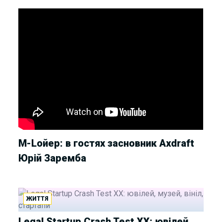
М-Lойер: в гостях засновник Axdraft
Юрій Заремба
ЖИТТЯ
Legal Startup Crash Test XX: ювілей,