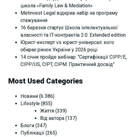
школа «Family Law & Mediation»
Metinvest Legal відкрив набір на програму
стажування
16 березня стартує Школа інтелектуальної
власності та IT-контрактів 2.0. Extended edition
Юрист-експерт vs юрист-універсал: кого
обирає ринок України у 2026 році
14 січня пройде вебінар: “Сертифікації СІРР/Е,
CIPP/US, CIPT, CIPM. Практичний досвід”
Most Used Categories
Новини
(6 386)
Lifestyle
(855)
Життя
(339)
Від автора
(137)
Блоги
(347)
Публікації
(265)