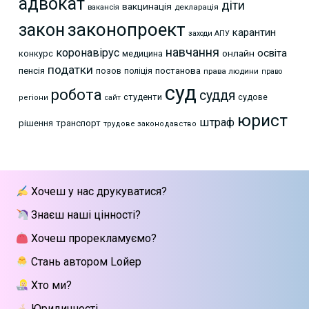
адвокат
діти
вакцинація
декларація
вакансія
законопроект
закон
карантин
заходи АПУ
навчання
коронавірус
освіта
онлайн
конкурс
медицина
податки
пенсія
позов
постанова
поліція
права людини
право
суд
робота
суддя
студенти
судове
регіони
сайт
юрист
штраф
рішення
транспорт
трудове законодавство
Хочеш у нас друкуватися?
Знаєш наші цінності?
Хочеш прорекламуємо?
Стань автором Lойер
Хто ми?
Юридичності