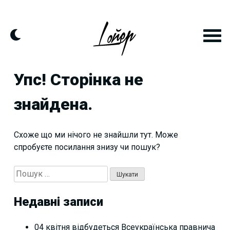
Skip
to
content
Упс! Сторінка не
знайдена.
Схоже що ми нічого не знайшли тут. Може
спробуєте посилання знизу чи пошук?
Пошук:
Недавні записи
04 квітня відбудеться Всеукраїнська правнича