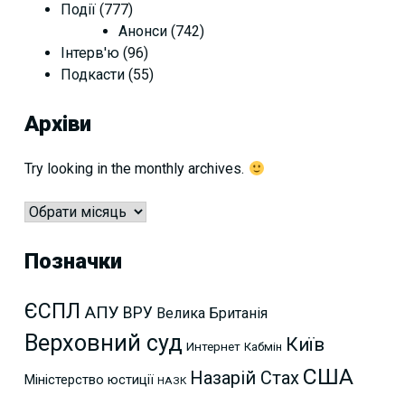
Події
(777)
Анонси
(742)
Інтерв'ю
(96)
Подкасти
(55)
Архіви
Try looking in the monthly archives.
Архіви
Позначки
ЄСПЛ
АПУ
ВРУ
Велика Британія
Верховний суд
Київ
Интернет
Кабмін
США
Назарій Стах
Міністерство юстиції
НАЗК